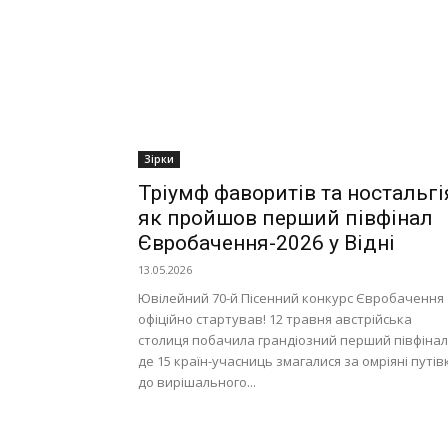
Зірки
Тріумф фаворитів та ностальгі
як пройшов перший півфінал
Євробачення-2026 у Відні
13.05.2026
Ювілейний 70-й Пісенний конкурс Євробачення
офіційно стартував! 12 травня австрійська
столиця побачила грандіозний перший півфінал
де 15 країн-учасниць змагалися за омріяні путів
до вирішального...