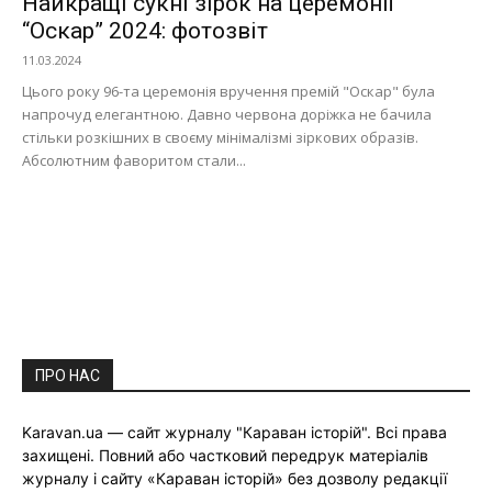
Найкращі сукні зірок на церемонії
“Оскар” 2024: фотозвіт
11.03.2024
Цього року 96-та церемонія вручення премій "Оскар" була
напрочуд елегантною. Давно червона доріжка не бачила
стільки розкішних в своєму мінімалізмі зіркових образів.
Абсолютним фаворитом стали...
ПРО НАС
Karavan.ua — сайт журналу "Караван історій". Всі права
захищені. Повний або частковий передрук матеріалів
журналу і сайту «Караван історій» без дозволу редакції