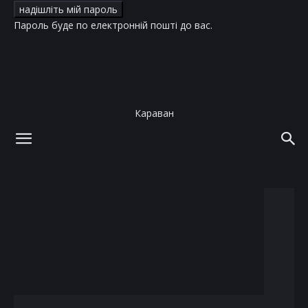
Пароль буде по електронній пошті до вас.
Караван
додому
теги
Матвій Брус
тег: Матвій Брус