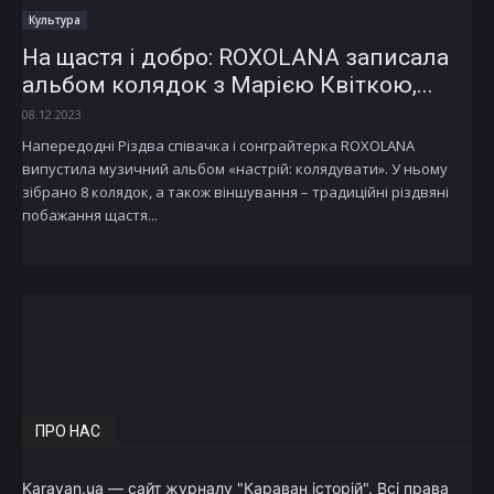
Культура
На щастя і добро: ROXOLANA записала
альбом колядок з Марією Квіткою,...
08.12.2023
Напередодні Різдва співачка і сонграйтерка ROXOLANA
випустила музичний альбом «настрій: колядувати». У ньому
зібрано 8 колядок, а також віншування – традиційні різдвяні
побажання щастя...
ПРО НАС
Karavan.ua — сайт журналу "Караван історій". Всі права