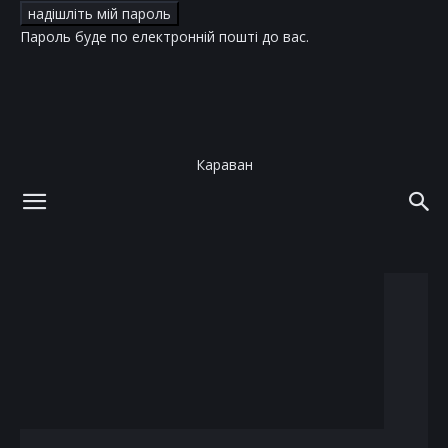
Пароль буде по електронній пошті до вас.
Караван
додому
теги
Медді Зіглер
тег: Медді Зіглер