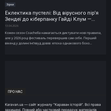
Зірки
Еклектика пустелі: Від вірусного пір’я
Зендеї до кіберпанку Гайді Клум —...
13.04.2026
Кожен сезон Coachella намагається диктувати нові правила,
але у 2026 році фестиваль перевершив сам себе. Перший
вікенд у долині Інґлвуд довів: епоха однакового бохо...
ПРО НАС
Karavan.ua — сайт журналу "Караван історій". Всі права
захищені. Повний або частковий передрук матеріалів