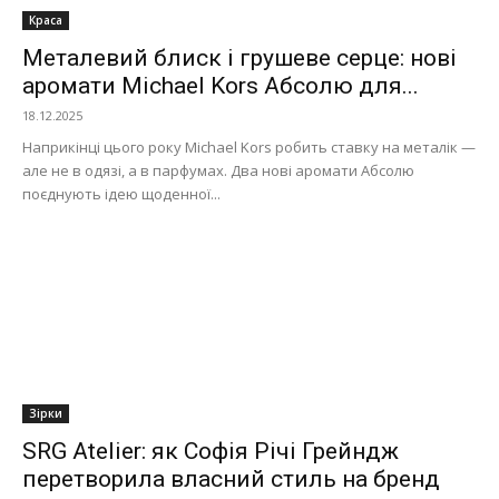
Краса
Металевий блиск і грушеве серце: нові
аромати Michael Kors Абсолю для...
18.12.2025
Наприкінці цього року Michael Kors робить ставку на металік —
але не в одязі, а в парфумах. Два нові аромати Абсолю
поєднують ідею щоденної...
Зірки
SRG Atelier: як Софія Річі Грейндж
перетворила власний стиль на бренд