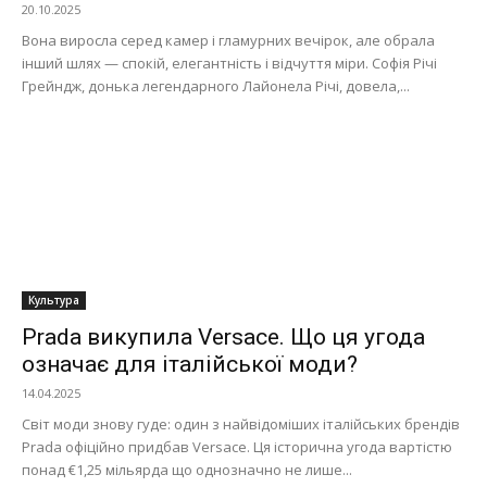
20.10.2025
Вона виросла серед камер і гламурних вечірок, але обрала
інший шлях — спокій, елегантність і відчуття міри. Софія Річі
Грейндж, донька легендарного Лайонела Річі, довела,...
Культура
Prada викупила Versace. Що ця угода
означає для італійської моди?
14.04.2025
Світ моди знову гуде: один з найвідоміших італійських брендів
Prada офіційно придбав Versace. Ця історична угода вартістю
понад €1,25 мільярда що однозначно не лише...