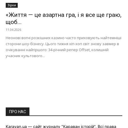
Зірки
«Життя — це азартна гра, і я все ще граю,
щоб...
11.04.2026
Неонові вогні розкішних казино часто приховують найтемніші
сторони шоу-бізнесу. Цього тижня хіп-хоп світ знову завмер в
очікуванні найгіршого: 34-річний репер Offset, колишній
учасник культового...
ПРО НАС
Karavan.ua — сайт журналу "Караван історій". Всі права