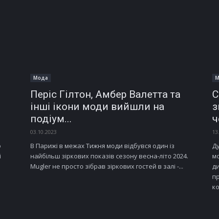
Мода
М
Періс Гілтон, Амбер Валетта та
С
інші ікони моди вийшли на
з
подіум...
ч
03.10.2023
13
о
В Парижі в межах Тижня моди відбувся один із
Д
і
найбільш зіркових показів сезону весна-літо 2024.
мо
Mugler не просто зібрав зіркових гостей в залі -...
д
п
ко