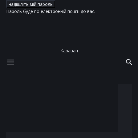
Пароль буде по електронній пошті до вас.
Караван
додому
теги
Narciso rodriguez
тег: narciso rodriguez