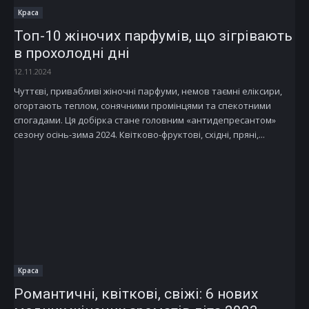
Краса
Топ-10 жіночих парфумів, що зігрівають
в прохолодні дні
12.11.2024
Чуттєві, привабливі жіночні парфуми, немов таємні еліксири,
огортають теплом, сонячними промінцями та спекотними
спогадами. Ця добірка стане головним «антидепресантом»
сезону осінь-зима 2024. Квітково-фруктові, східні, пряні,...
Краса
Романтичні, квіткові, свіжі: 6 нових