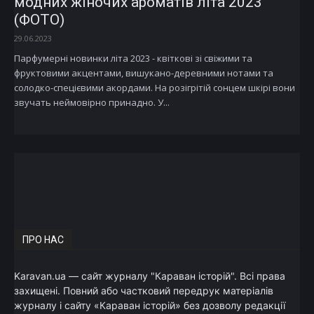
модних жіночих ароматів літа 2023
(ФОТО)
29.06.2023
Парфумерні новинки літа 2023 - квіткові зі свіжими та
фруктовими акцентами, вишукано-деревними нотами та
солодко-спецієвими акордами. На розігрітій сонцем шкірі вони
звучать неймовірно принадно. У...
ПРО НАС
Karavan.ua — сайт журналу "Караван історій". Всі права
захищені. Повний або частковий передрук матеріалів
журналу і сайту «Караван історій» без дозволу редакції