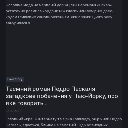
Чоловіча мода на червоній доріжці 98-ї церемонії «Оскар»
остаточно розмила кордони між класичним вечірнім дрес-
кодом і сміливим самовираженням. Якщо жінки цього року
занурилися в...
Love Story
Таємний роман Педро Паскаля:
загадкове побачення у Нью-Йорку, про
яке говорить...
22.02.2026
Головний «краш» інтернету та зірка Голлівуду, 50-річний Педро
Паскаль, здається, більше не самотній. Під час вихідних,