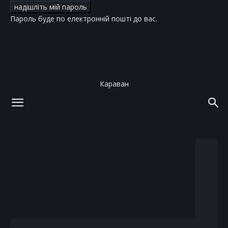
Пароль буде по електронній пошті до вас.
Караван
додому
теги
Педро Паскаль
тег: Педро Паскаль