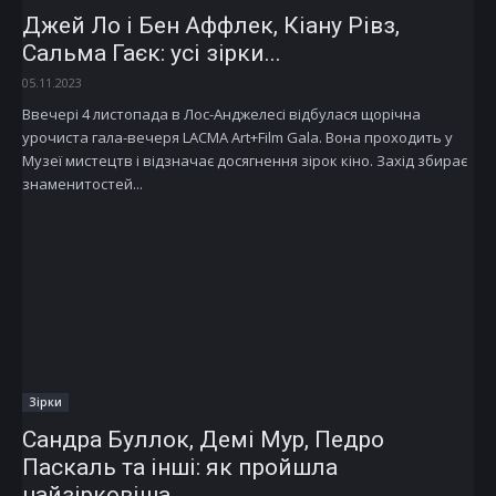
Джей Ло і Бен Аффлек, Кіану Рівз,
Сальма Гаєк: усі зірки...
05.11.2023
Ввечері 4 листопада в Лос-Анджелесі відбулася щорічна
урочиста гала-вечеря LACMA Art+Film Gala. Вона проходить у
Музеї мистецтв і відзначає досягнення зірок кіно. Захід збирає
знаменитостей...
Зірки
Сандра Буллок, Демі Мур, Педро
Паскаль та інші: як пройшла
найзірковіша...