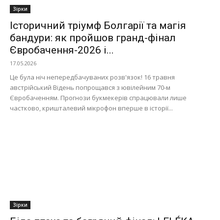
Зірки
Історичний тріумф Болгарії та магія
бандури: як пройшов гранд-фінал
Євробачення-2026 і...
17.05.2026
Це була ніч непередбачуваних розв'язок! 16 травня
австрійський Відень попрощався з ювілейним 70-м
Євробаченням. Прогнози букмекерів спрацювали лише
частково, кришталевий мікрофон вперше в історії...
Зірки