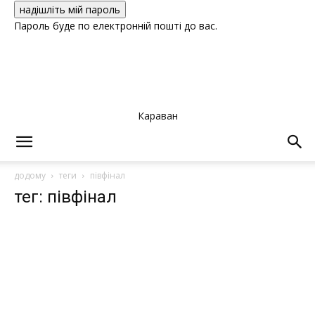
Пароль буде по електронній пошті до вас.
Караван
додому
теги
півфінал
тег: півфінал