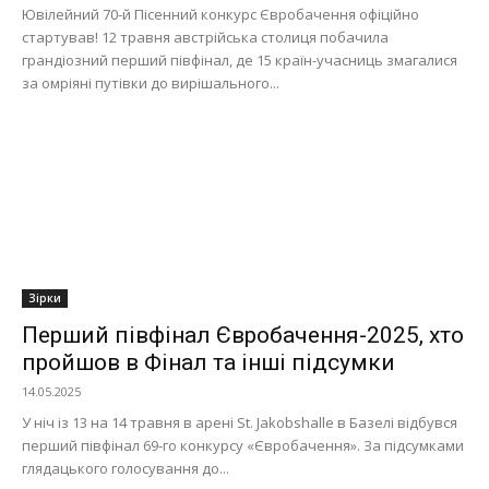
Ювілейний 70-й Пісенний конкурс Євробачення офіційно
стартував! 12 травня австрійська столиця побачила
грандіозний перший півфінал, де 15 країн-учасниць змагалися
за омріяні путівки до вирішального...
Зірки
Перший півфінал Євробачення-2025, хто
пройшов в Фінал та інші підсумки
14.05.2025
У ніч із 13 на 14 травня в арені St. Jakobshalle в Базелі відбувся
перший півфінал 69-го конкурсу «Євробачення». За підсумками
глядацького голосування до...