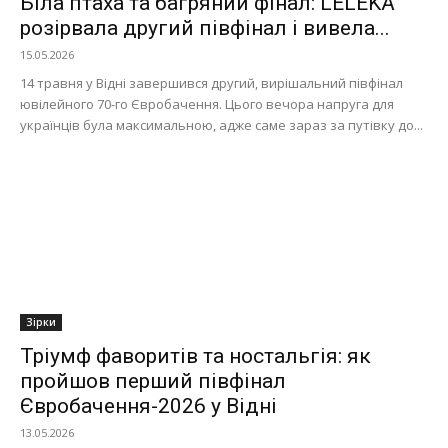
Біла птаха та багряний фінал: LELÉKA
розірвала другий півфінал і вивела...
15.05.2026
14 травня у Відні завершився другий, вирішальний півфінал
ювілейного 70-го Євробачення. Цього вечора напруга для
українців була максимальною, адже саме зараз за путівку до...
Зірки
Тріумф фаворитів та ностальгія: як
пройшов перший півфінал
Євробачення-2026 у Відні
13.05.2026