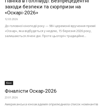
Паніка в Голлівуді: Безпрецедентні
заходи безпеки та сюрпризи на
«Оскарі-2026»
12.03.2026
До головної кіноподії року — 98-ї церемонії вручення премії
«Оскар», яка відбудеться у неділю, 15 березня 2026 року,
залишаються лічені дні. Проте цьогоріч традиційне...
Кіно
Фіналісти Оскар-2026
23.01.2026
Американська кіноакадемія оприлюднила список номінантів