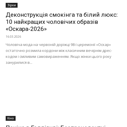
Зірки
Деконструкція смокінга та білий люкс:
10 найкращих чоловічих образів
«Оскара-2026»
16.03.2026
Чоловіча мода на червоній доріжці 98-ї церемонії «Оскар»
остаточно розмила кордони між класичним вечірнім дрес-
кодом і сміливим самовираженням. Якщо жінки цього року
занурилися в...
Кіно