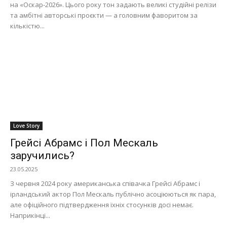
на «Оскар-2026». Цього року тон задають великі студійні релізи
та амбітні авторські проєкти — а головним фаворитом за
кількістю...
Love Story
Грейсі Абрамс і Пол Мескаль
заручились?
23.05.2025
З червня 2024 року американська співачка Грейсі Абрамс і
ірландський актор Пол Мескаль публічно асоціюються як пара,
але офіційного підтвердження їхніх стосунків досі немає.
Наприкінці...