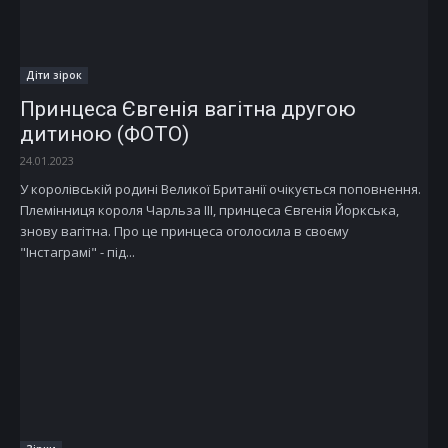
Діти зірок
Принцеса Євгенія вагітна другою
дитиною (ФОТО)
24.01.2023
У королівській родині Великої Британії очікується поповнення.
Племінниця короля Чарльза III, принцеса Євгенія Йоркська,
знову вагітна. Про це принцеса оголосила в своєму
"Інстаграмі" - під...