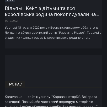
Зірки
Вільям і Кейт з дітьми та вся
королівська родина поколядували на...
16.12.2022
Увечері 15 грудня 2022 року у Вестмінстерському аббатстві в
Лондоні відбувся урочистий вечір "Разом на Різдво". Традицію
різдвяних колядок разом із королівською родиною та...
ПРО НАС
Karavan.ua — сайт журналу "Караван історій". Всі права
захищені. Повний або частковий передрук матеріалів
журналу і сайту «Караван історій» без дозволу редакції