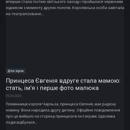
вперше стала гостею світського заходу і пройшлася червоним
хідником з моменту других пологів. Королівська особа завітала
на театралізоване...
Діти зірок
Принцеса Євгенія вдруге стала мамою:
стать, ім’я і перше фото малюка
05.06.2023
Племінниця короля Чарльза, принцеса Євгенія, має радісну
новину. Вона народила другу дитину. Офіційне повідомлення
про це вийшло на сторінці принцеси в інстаграмі. Щаслива
подія відбулася...