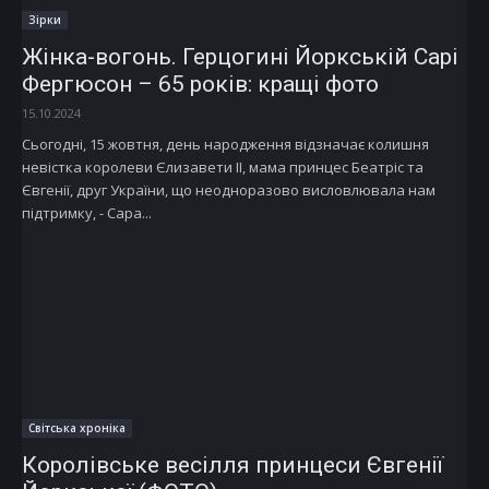
Зірки
Жінка-вогонь. Герцогині Йоркській Сарі
Фергюсон – 65 років: кращі фото
15.10.2024
Сьогодні, 15 жовтня, день народження відзначає колишня
невістка королеви Єлизавети II, мама принцес Беатріс та
Євгенії, друг України, що неодноразово висловлювала нам
підтримку, - Сара...
Світська хроніка
Королівське весілля принцеси Євгенії