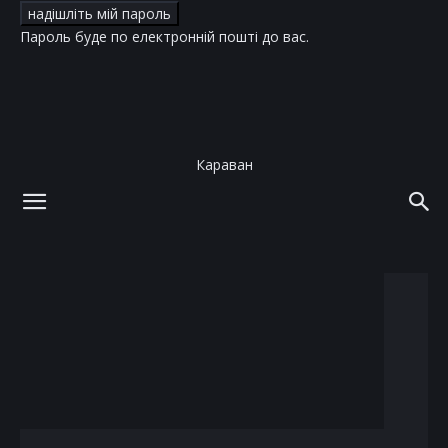
Пароль буде по електронній пошті до вас.
Караван
додому
теги
принцеса Євгенія
тег: принцеса Євгенія