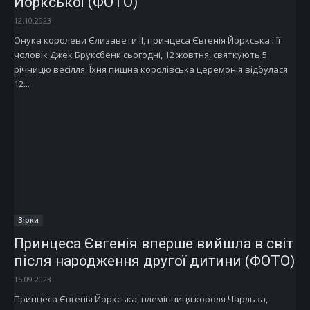
Йоркської (ФОТО)
12.10.2023
Онука королеви Єлизавети II, принцеса Євгенія Йоркська і її
чоловік Джек Бруксбенк сьогодні, 12 жовтня, святкують 5
річницю весілля. Їхня пишна королівська церемонія відбулася
12...
Зірки
Принцеса Євгенія вперше вийшла в світ
після народження другої дитини (ФОТО)
15.09.2023
Принцеса Євгенія Йоркська, племінниця короля Чарльза,