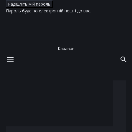
Пароль буде по електронній пошті до вас.
Караван
додому
теги
радость
тег: радость