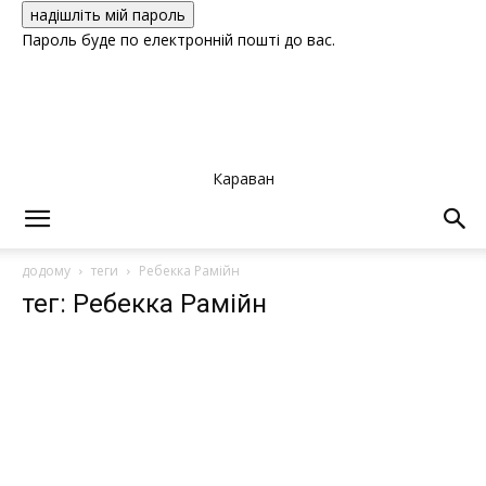
Пароль буде по електронній пошті до вас.
Караван
додому
теги
Ребекка Рамійн
тег: Ребекка Рамійн