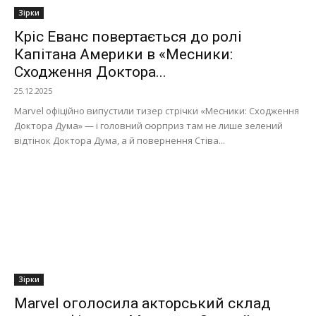
Зірки
Кріс Еванс повертається до ролі
Капітана Америки в «Месники:
Сходження Доктора...
25.12.2025
Marvel офіційно випустили тизер стрічки «Месники: Сходження
Доктора Дума» — і головний сюрприз там не лише зелений
відтінок Доктора Дума, а й повернення Стіва...
Зірки
Marvel оголосила акторський склад