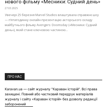
нового фільму «Месники: Судний день»
27.03.2025
Увечері 25 березня Marvel Studios влаштувала справжнє шоу
— п’ятигодинну онлайн-презентацію акторського складу
майбутнього фільму Avengers: Doomsday («Месники: Судний
день»), який стане ключовою частиною...
ПРО НАС
Karavan.ua — сайт журналу "Караван історій". Всі права
захищені. Повний або частковий передрук матеріалів
журналу і сайту «Караван історій» без дозволу редакції
заборонений