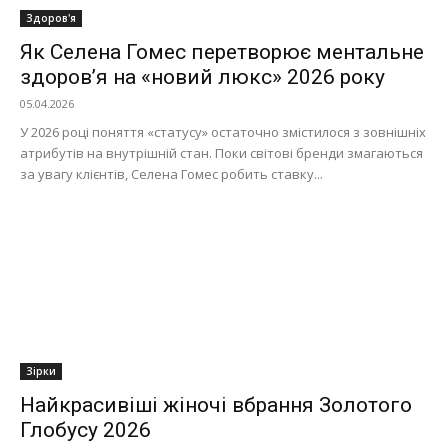
Здоров'я
Як Селена Гомес перетворює ментальне
здоров’я на «новий люкс» 2026 року
05.04.2026
У 2026 році поняття «статусу» остаточно змістилося з зовнішніх
атрибутів на внутрішній стан. Поки світові бренди змагаються
за увагу клієнтів, Селена Гомес робить ставку...
Зірки
Найкрасивіші жіночі вбрання Золотого
Глобусу 2026