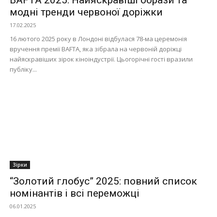
модні тренди червоної доріжки
17.02.2025
16 лютого 2025 року в Лондоні відбулася 78-ма церемонія
вручення премії BAFTA, яка зібрала на червоній доріжці
найяскравіших зірок кіноіндустрії. Цьогорічні гості вразили
публіку...
Зірки
“Золотий глобус” 2025: повний список
номінантів і всі переможці
06.01.2025