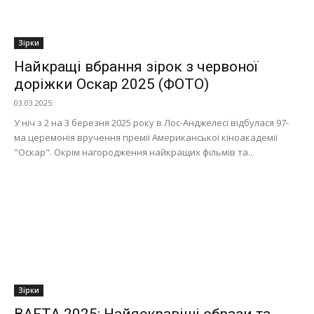
Зірки
Найкращі вбрання зірок з червоної
доріжки Оскар 2025 (ФОТО)
03.03.2025
У ніч з 2 на 3 березня 2025 року в Лос-Анджелесі відбулася 97-
ма церемонія вручення премії Американської кіноакадемії
"Оскар". Окрім нагородження найкращих фільмів та...
Зірки
BAFTA 2025: Найяскравіші образи та