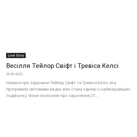
Love Story
Весілля Тейлор Свіфт і Тревіса Келсі
29.08.2025
Новина про заручини Тейлор Свіфт та Тревіса Келсі, яка
прогриміла світовими медіа, вже стала однією з найяскравіших
подій року. Вони оголосили про заручення 27...