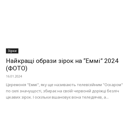
Зірки
Найкращі образи зірок на “Еммі” 2024
(ФОТО)
16.01.2024
Церемонія "Еммі", яку ще називають телевізійним "Оскаром"
по силі значущості, збирає на своїй червоній доріжці безліч
цікавих зірок. І оскільки вшановує вона теледіячів, а...