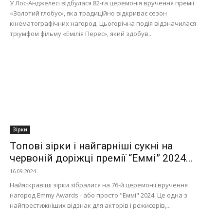
У Лос-Анджелесі відбулася 82-га церемонія вручення премії
«Золотий глобус», яка традиційно відкриває сезон
кінематографічних нагород. Цьогорічна подія відзначилася
тріумфом фільму «Емілія Перес», який здобув...
Зірки
Топові зірки і найгарніші сукні на
червоній доріжці премії “Еммі” 2024...
16.09.2024
Найяскравіші зірки зібралися на 76-й церемонії вручення
нагород Emmy Awards - або просто "Еммі" 2024. Це одна з
найпрестижніших відзнак для акторів і режисерів,...