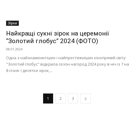
Зірки
Найкращі сукні зірок на церемонії
“Золотий глобус” 2024 (ФОТО)
08.01.2024
Одна з найзнаменитіших і найпрестижніших кінопремій світу
"Золотий глобус" відкрила сезон нагород 2024 року в ніч із 7 на
8 січня. І десятки зірок,...
1
2
3