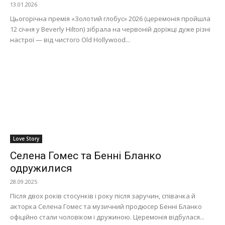
13.01.2026
Цьогорічна премія «Золотий глобус» 2026 (церемонія пройшла
12 січня у Beverly Hilton) зібрала на червоній доріжці дуже різні
настрої — від чистого Old Hollywood...
Love Story
Селена Гомес та Бенні Бланко
одружилися
28.09.2025
Після двох років стосунків і року після заручин, співачка й
акторка Селена Гомес та музичний продюсер Бенні Бланко
офіційно стали чоловіком і дружиною. Церемонія відбулася...