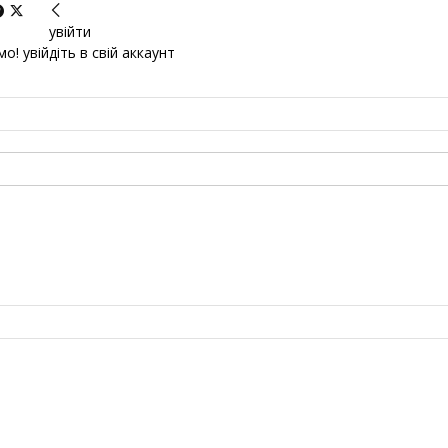
увійти
о! увійдіть в свій аккаунт