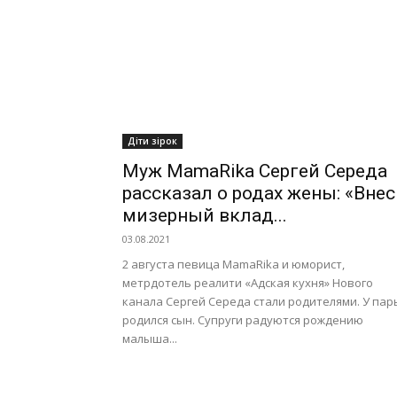
Діти зірок
Муж MamaRika Сергей Середа
рассказал о родах жены: «Внес
мизерный вклад...
03.08.2021
2 августа певица MamaRika и юморист,
метрдотель реалити «Адская кухня» Нового
канала Сергей Середа стали родителями. У пар
родился сын. Супруги радуются рождению
малыша...