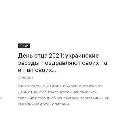
Зірки
День отца 2021: украинские
звезды поздравляют своих пап
и пап своих...
20.06.2021
В воскресенье, 20 июня, в Украине отмечают
День отца. И ленты соцсетей наполнились
ы
теплыми истории об отцовстве и трогательными
семейными фото - с папами...