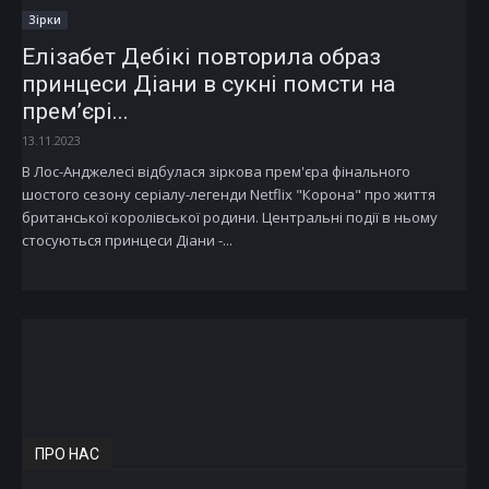
Зірки
Елізабет Дебікі повторила образ
принцеси Діани в сукні помсти на
прем’єрі...
13.11.2023
В Лос-Анджелесі відбулася зіркова прем'єра фінального
шостого сезону серіалу-легенди Netflix "Корона" про життя
британської королівської родини. Центральні події в ньому
стосуються принцеси Діани -...
ПРО НАС