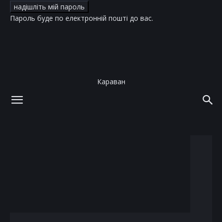
Пароль буде по електронній пошті до вас.
Караван
додому
теги
сукня помсти
тег: сукня помсти