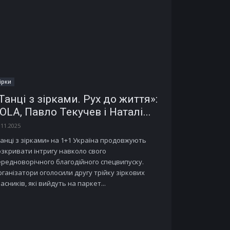
ірки
Танці з зірками. Рух до життя»:
OLA, Павло Текучев і Наталі...
.11.2025
анці з зірками» на 1+1 Україна продовжують
зкривати інтригу навколо свого
редноворічного благодійного спецвипуску.
ганізатори оголосили другу трійку зіркових
асників, які вийдуть на паркет...