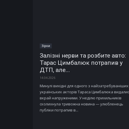
Зірки
Залізні нерви та розбите авто:
Тарас Цимбалюк потрапив у
ДТП, але...
14.04.2026
Минулі вихідні для одного з найзатребуваніших
українських акторів Тараса Цимбалюка видали
вкрай напруженими. У неділю прихильників
сколихнула тривожна новина — улюбленець
публіки потрапив в...