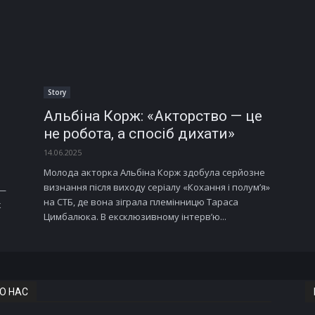
Story
Альбіна Корж: «Акторство — це
не робота, а спосіб дихати»
14.06.2025
Молода акторка Альбіна Корж здобула серйозне
визнання після виходу серіалу «Кохання і полум’я»
 —
на СТБ, де вона зіграла племінницю Тараса
к
Цимбалюка. В ексклюзивному інтерв’ю...
О НАС