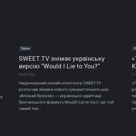
Зірки
З
SWEET.TV знімає українську
«
версію “Would I Lie to You?”
K
06.02.2026
27
Національний онлайн-кінотеатр SWEET.TV
«Т
розпочав зйомки нового гумористичного шоу
ро
«Впізнай брехню» — української адаптації
пе
ся
британського формату Would I Lie to You?. Це той
Ор
самий тип...
уч