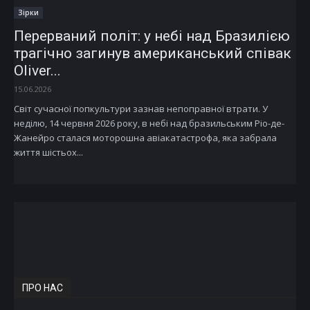
Зірки
Перерваний політ: у небі над Бразилією
трагічно загинув американський співак
Oliver...
15.06.2026
Світ сучасної попкультури зазнав непоправної втрати. У
неділю, 14 червня 2026 року, в небі над бразильським Ріо-де-
Жанейро сталася моторошна авіакатастрофа, яка забрала
життя шістьох...
ПРО НАС