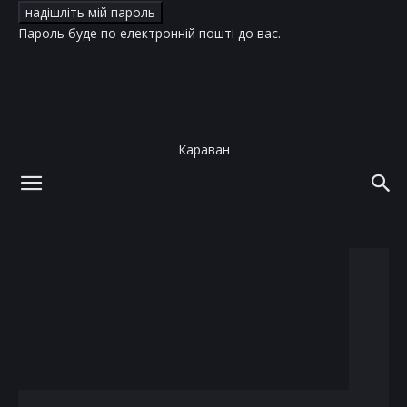
Пароль буде по електронній пошті до вас.
Караван
додому
теги
трагедія
тег: трагедія