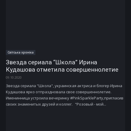
Світська хроніка
Звезда сериала “Школа” Ирина
Кудашова отметила совершеннолетие
09.10.2020
Звезда сериала "Школа", украинская актриса и блогер Ирина
Кудашова ярко отпраздновала свое совершеннолетие.
Именинница устроила вечеринку #PinkSparkleParty,пригласив
своих знаменитых друзей и коллег. “Розовый - мой...