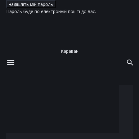
Пароль буде по електронній пошті до вас.
Караван
додому
теги
вечеринка
тег: вечеринка