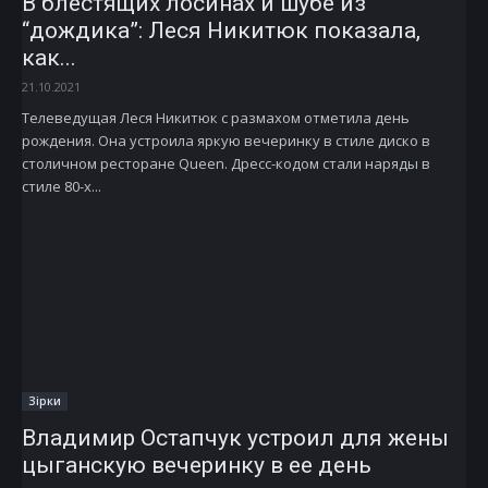
В блестящих лосинах и шубе из
“дождика”: Леся Никитюк показала,
как...
21.10.2021
Телеведущая Леся Никитюк с размахом отметила день
рождения. Она устроила яркую вечеринку в стиле диско в
столичном ресторане Queen. Дресс-кодом стали наряды в
стиле 80-х...
Зірки
Владимир Остапчук устроил для жены
цыганскую вечеринку в ее день