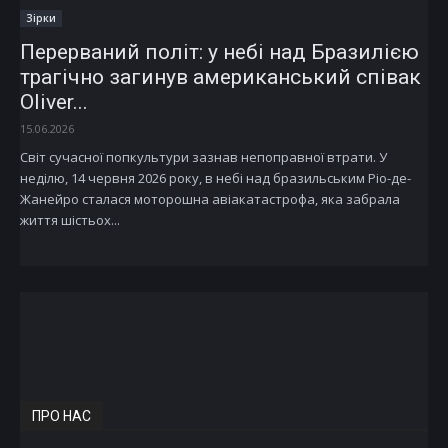
Зірки
Перерваний політ: у небі над Бразилією
трагічно загинув американський співак
Oliver...
15.06.2026
Світ сучасної попкультури зазнав непоправної втрати. У
неділю, 14 червня 2026 року, в небі над бразильським Ріо-де-
Жанейро сталася моторошна авіакатастрофа, яка забрала
життя шістьох...
ПРО НАС