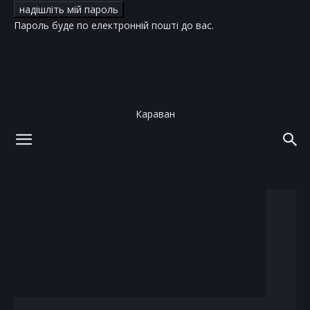
Пароль буде по електронній пошті до вас.
Караван
додому
теги
загибель
тег: загибель