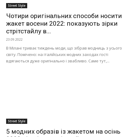
Street Style
Чотири оригінальних способи носити
жакет восени 2022: показують зірки
стрітстайлу в...
23.09.2022
В Мілані триває тиждень моди, що зібрав модниць з усього
світу. Помічено: на італійських модних заходах гості
вдягаються дуже оригінально і звабливо. Саме тут,...
Street Style
5 модних образів із жакетом на осінь