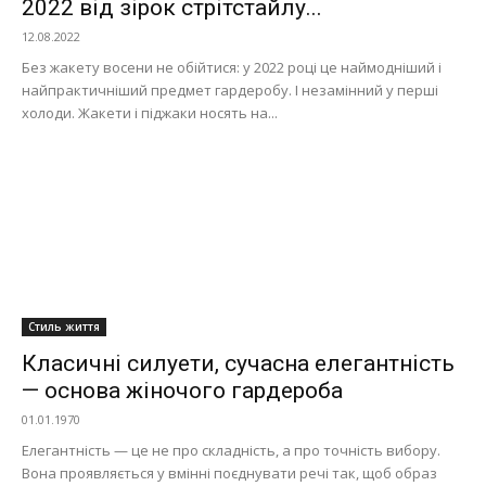
2022 від зірок стрітстайлу...
12.08.2022
Без жакету восени не обійтися: у 2022 році це наймодніший і
найпрактичніший предмет гардеробу. І незамінний у перші
холоди. Жакети і піджаки носять на...
Стиль життя
Класичні силуети, сучасна елегантність
— основа жіночого гардероба
01.01.1970
Елегантність — це не про складність, а про точність вибору.
Вона проявляється у вмінні поєднувати речі так, щоб образ