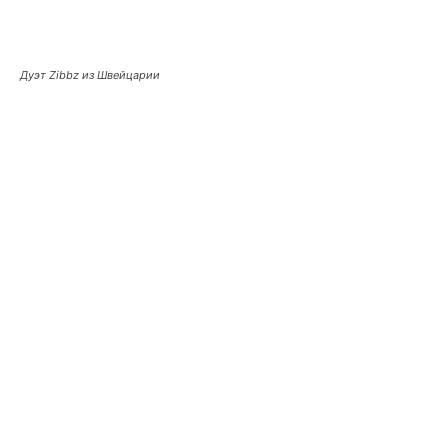
Дуэт Zibbz из Швейцарии