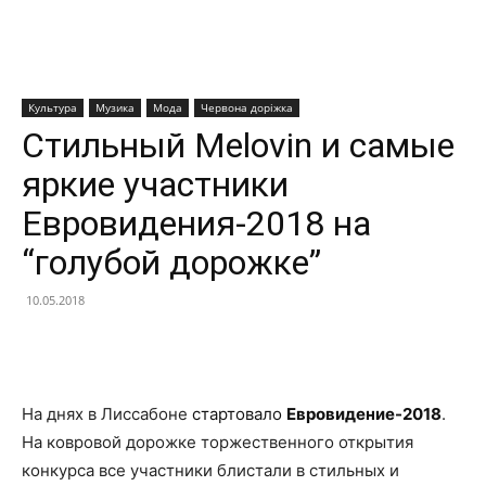
Культура
Музика
Мода
Червона доріжка
Стильный Melovin и самые
яркие участники
Евровидения-2018 на
“голубой дорожке”
10.05.2018
Facebook
X
Telegram
Copy U
На днях в Лиссабоне
стартовало
Евровидение-2018
.
На ковровой дорожке торжественного открытия
конкурса все участники блистали в стильных и