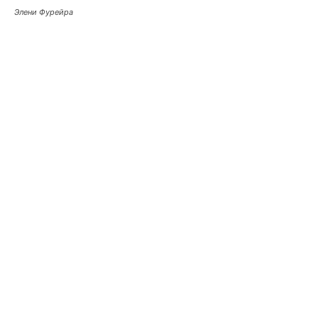
Элени Фурейра