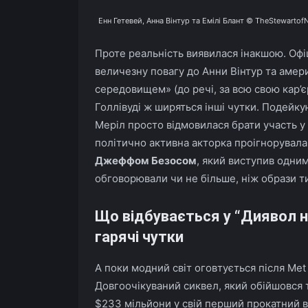
Енн Гетевей, Анна Вінтур та Емілі Блант © TheStewartof
Проте реальність виявилася інакшою. Офі
величезну повагу до Анни Вінтур та аме
середовищем» (до речі, за всю свою кар’єр
Голлівуді ж ширяться інші чутки. Подейк
Меріл просто відмовилася брати участь у
політично активна акторка проігнорувала
Джеффом Безосом
, який виступив одним
обговорювали чи не більше, ніж образи т
Що відбувається у “Диявол но
гарячі чутки
А поки модний світ оговтується після Met 
Довгоочікуваний сиквел, який обійшовся т
$233 мільйони у свій перший прокатний в