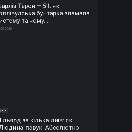
арліз Терон — 51: як
оллівудська бунтарка зламала
истему та чому...
.08.2026
ірки
ільярд за кілька днів: як
Людина-павук: Абсолютно