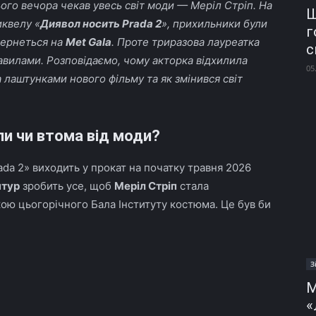
цього вечора чекав увесь світ моди — Меріл Стріп. На
Ш
иквелу «
Диявол носить Prada 2
», прихильники були
г
вернеться на
Met Gala
. Проте триразова лауреатка
с
авилами. Розповідаємо, чому акторка відхилила
05
 лаштунками нового фільму та як змінився світ
пи чи втома від моди?
da 2» виходить у прокат на початку травня 2026
нтур
зробить усе, щоб
Меріл Стріп
стала
ою цьогорічного Бала Інституту костюма. Це був би
З
М
«