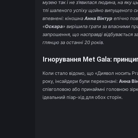
музею так і не з’явилася людина, на яку 
тлі шаленого успіху щойно випущеного с
впевнені: кіношна
Анна Вінтур
епічно по
«
Оскара
» вирішила грати за власними пр
запрошення, що насправді відбувається за
глянцю за останні 20 років.
Ігнорування Met Gala: принци
Коли стало відомо, що «Диявол носить Pra
року, інсайдери були переконані:
Анна Ві
співголовою або принаймні головною зірк
ідеальний піар-хід для обох сторін.