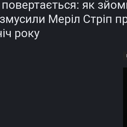
 повертається: як зйо
 змусили Меріл Стріп п
іч року
Copy URL