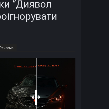
мки “Диявол
роігнорувати
Реклама