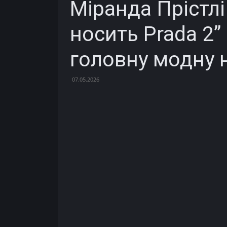
Міранда Прістлі
носить Prada 2”
головну модну н
07.05.2026
Facebook
X
Telegram