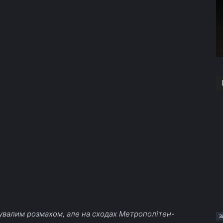
увалим розмахом, але на сходах Метрополітен-
З