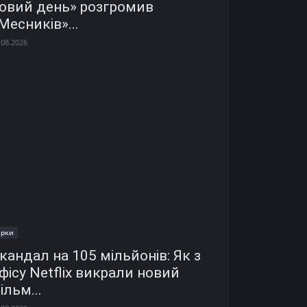
овий день» розгромив
Месників»...
.08.2026
ірки
кандал на 105 мільйонів: Як з
фісу Netflix викрали новий
ільм...