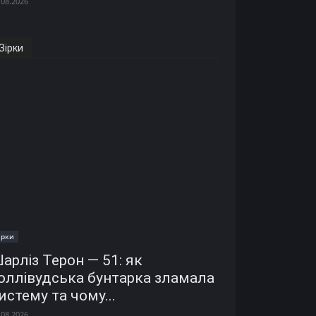
.08.2026
Зірки
ірки
арліз Терон — 51: як
оллівудська бунтарка зламала
истему та чому...
.08.2026