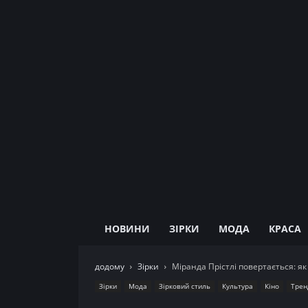
НОВИНИ
ЗІРКИ
МОДА
КРАСА
додому
Зірки
Міранда Прістлі повертається: як
Зірки
Мода
Зірковий стиль
Культура
Кіно
Трен