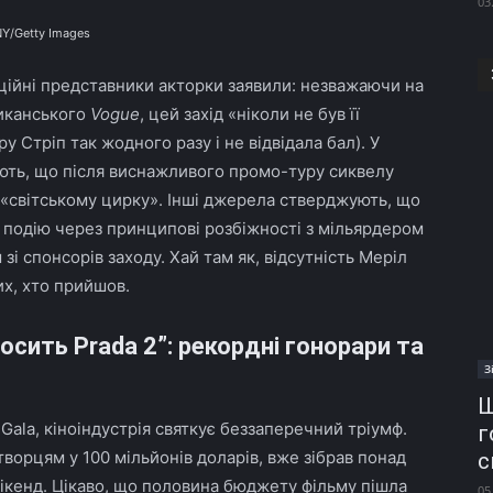
03
NY/Getty Images
ційні представники акторки заявили: незважаючи на
риканського
Vogue
, цей захід «ніколи не був її
у Стріп так жодного разу і не відвідала бал). У
ують, що після виснажливого промо-туру сиквелу
 «світському цирку». Інші джерела стверджують, що
 подію через принципові розбіжності з мільярдером
 зі спонсорів заходу. Хай там як, відсутність Меріл
их, хто прийшов.
сить Prada 2”: рекордні гонорари та
З
Ш
Gala, кіноіндустрія святкує беззаперечний тріумф.
г
ворцям у 100 мільйонів доларів, вже зібрав понад
с
ікенд. Цікаво, що половина бюджету фільму пішла
05