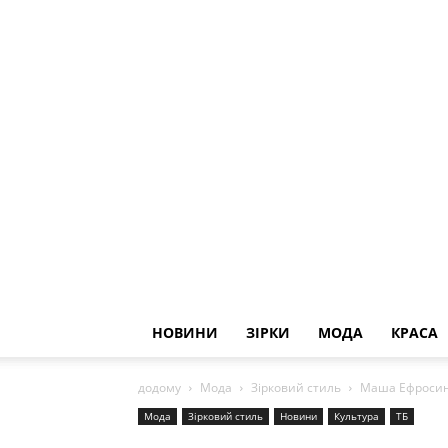
НОВИНИ
ЗІРКИ
МОДА
КРАСА
додому
Мода
Зірковий стиль
Маша Ефросини
Мода
Зірковий стиль
Новини
Культура
ТБ