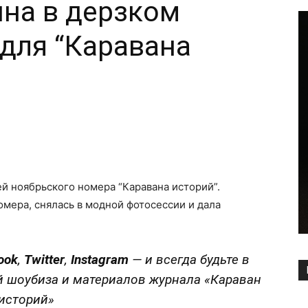
на в дерзком
 для “Каравана
Copy URL
й ноябрьского номера “Каравана историй”.
мера, снялась в модной фотосессии и дала
ook
,
Twitter
,
Instagram
—
и всегда будьте в
й шоубиза и материалов журнала «Караван
историй»