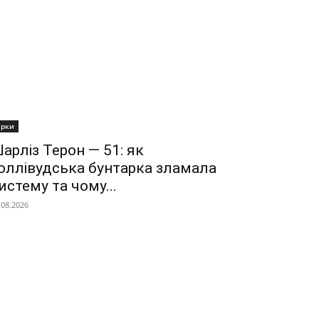
ірки
арліз Терон — 51: як
оллівудська бунтарка зламала
истему та чому...
.08.2026