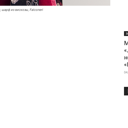
; шарф из вискозы, Falconeri
З
М
«
н
«
04