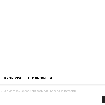
КУЛЬТУРА
СТИЛЬ ЖИТТЯ
на в дерзком образе снялась для “Каравана историй”