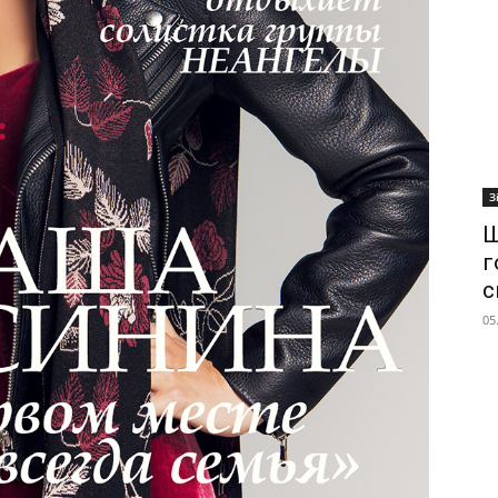
З
Ш
г
с
05