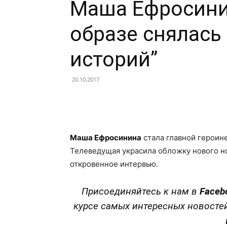
Маша Ефросини
образе снялась
историй”
20.10.2017
Facebook
X
Telegram
Маша Ефросинина
стала главной героине
Телеведущая украсила обложку нового но
откровенное интервью.
Присоединяйтесь к нам в
Faceb
курсе самых интересных новосте