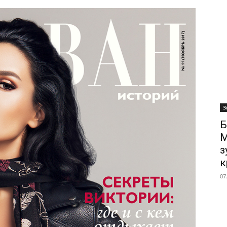
З
Б
М
з
к
07