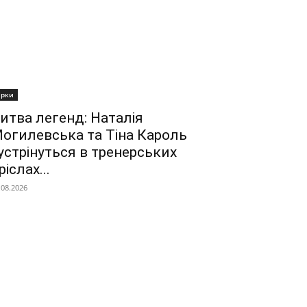
ірки
итва легенд: Наталія
огилевська та Тіна Кароль
устрінуться в тренерських
ріслах...
.08.2026