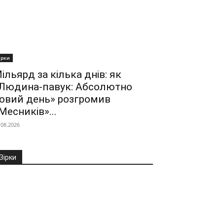
ірки
ільярд за кілька днів: як
Людина-павук: Абсолютно
овий день» розгромив
Месників»...
.08.2026
Зірки