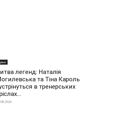
ірки
итва легенд: Наталія
огилевська та Тіна Кароль
устрінуться в тренерських
ріслах...
.08.2026