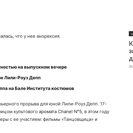
L
налась
, что у нее анорексия.
К
з
д
тностью на выпускном вечере
08
е Лили-Роуз Депп
па на Бале Института костюмов
арьерного прорыва для юной Лили-Роуз Депп. 17-
 лицом культового
аромата Chanel N°5
, в этом году
ьеры с ее участием: фильмы «Танцовщица» и