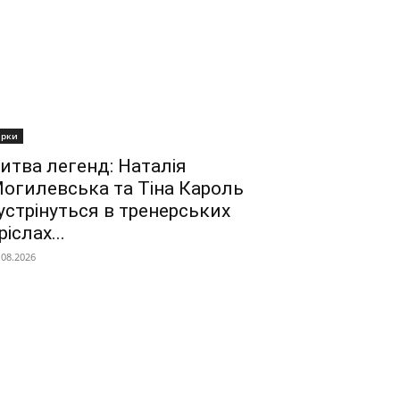
ірки
итва легенд: Наталія
огилевська та Тіна Кароль
устрінуться в тренерських
ріслах...
.08.2026