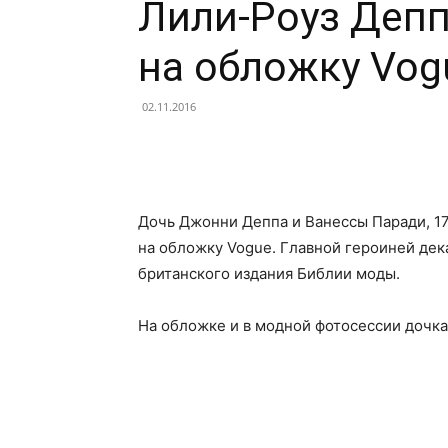
Лили-Роуз Депп
на обложку Vog
02.11.2016
Facebook
X
Telegram
Дочь Джонни Деппа и Ванессы Паради, 1
на обложку Vogue. Главной героиней де
британского издания Библии моды.
На обложке и в модной фотосессии дочка 