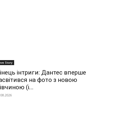
ove Story
інець інтриги: Дантес вперше
асвітився на фото з новою
івчиною (і...
.08.2026