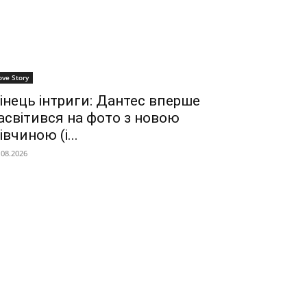
ove Story
інець інтриги: Дантес вперше
асвітився на фото з новою
івчиною (і...
.08.2026