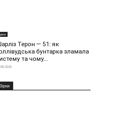
ірки
арліз Терон — 51: як
оллівудська бунтарка зламала
истему та чому...
.08.2026
Зірки