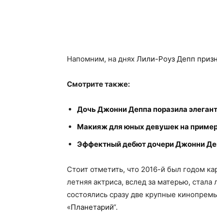
Напомним, на днях
Лили-Роуз Депп приз
Смотрите также:
Дочь Джонни Деппа поразила элеган
Макияж для юных девушек на пример
Эффектный дебют дочери Джонни Деп
Стоит отметить, что 2016-й был годом к
летняя актриса, вслед за матерью, стала
состоялись сразу две крупные кинопрем
«
Планетарий
“.