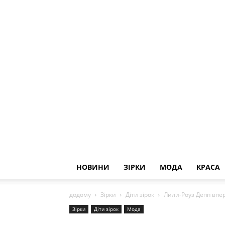
НОВИНИ
ЗІРКИ
МОДА
КРАСА
додому
Зірки
Діти зірок
Лили-Роуз Депп впе
Зірки
Діти зірок
Мода