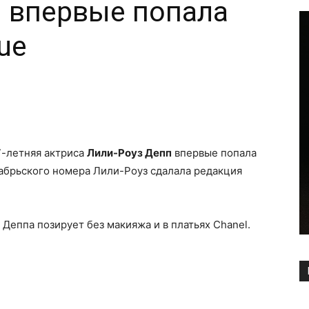
 впервые попала
ue
Copy URL
7-летняя актриса
Лили-Роуз Депп
впервые попала
кабрьского номера Лили-Роуз сдалала редакция
Деппа позирует без макияжа и в платьях Chanel.