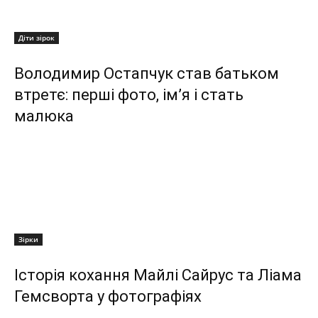
Діти зірок
Володимир Остапчук став батьком
втретє: перші фото, ім’я і стать
малюка
Зірки
Історія кохання Майлі Сайрус та Ліама
Гемсворта у фотографіях