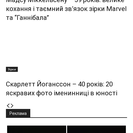
кохання і таємний зв’язок зірки Marvel
та “Ганнібала”
Зірки
Скарлетт Йоганссон – 40 років: 20
яскравих фото іменинниці в юності
Реклама