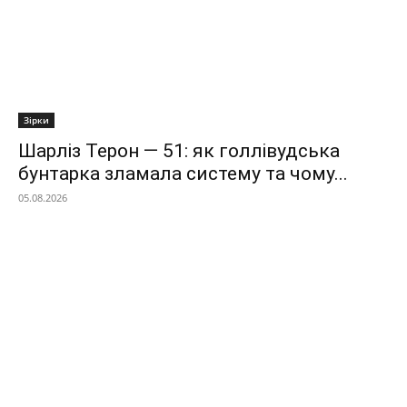
Зірки
Шарліз Терон — 51: як голлівудська
бунтарка зламала систему та чому...
05.08.2026