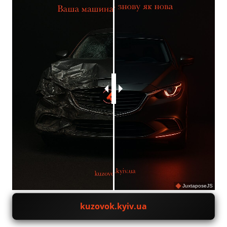
JuxtaposeJS
kuzovok.kyiv.ua