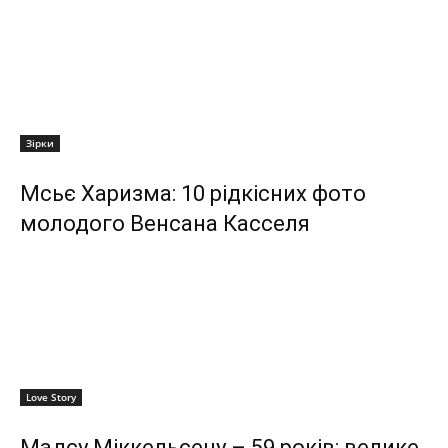
Зірки
Мсьє Харизма: 10 рідкісних фото
молодого Венсана Касселя
Love Story
Мадсу Міккельсену – 59 років: велике