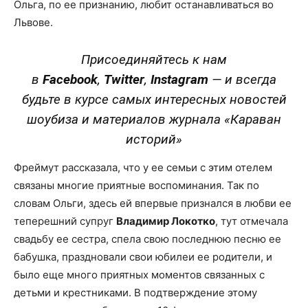
Ольга, по ее признанию, любит останавливаться во
Львове.
Присоединяйтесь к нам
в
Facebook
,
Twitter
,
Instagram
—
и всегда
будьте в курсе самых интересных новостей
шоубиза и материалов журнала «Караван
историй»
Фреймут рассказала, что у ее семьи с этим отелем
связаны многие приятные воспоминания. Так по
словам Ольги, здесь ей впервые признался в любви ее
теперешний супруг
Владимир Локотко
, тут отмечала
свадьбу ее сестра, спела свою последнюю песню ее
бабушка, праздновали свои юбилеи ее родители, и
было еще много приятных моментов связанных с
детьми и крестниками. В подтверждение этому