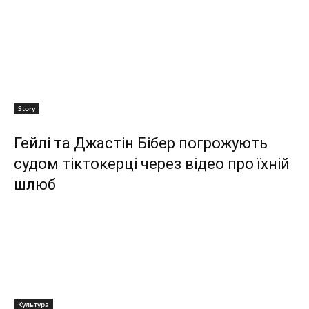
Story
Гейлі та Джастін Бібер погрожують
судом тіктокерці через відео про їхній
шлюб
Культура