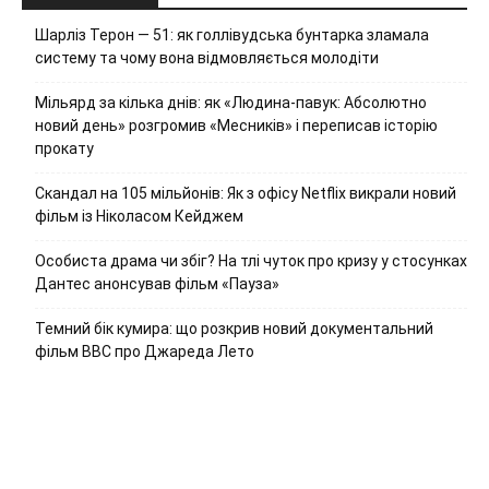
Шарліз Терон — 51: як голлівудська бунтарка зламала
систему та чому вона відмовляється молодіти
Мільярд за кілька днів: як «Людина-павук: Абсолютно
новий день» розгромив «Месників» і переписав історію
прокату
Скандал на 105 мільйонів: Як з офісу Netflix викрали новий
фільм із Ніколасом Кейджем
Особиста драма чи збіг? На тлі чуток про кризу у стосунках
Дантес анонсував фільм «Пауза»
Темний бік кумира: що розкрив новий документальний
фільм ВВС про Джареда Лето