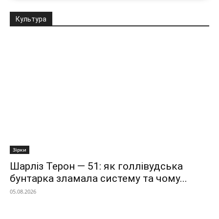
Культура
Зірки
Шарліз Терон — 51: як голлівудська
бунтарка зламала систему та чому...
05.08.2026