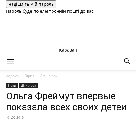
Пароль буде по електронній пошті до вас.
Караван
додому
Зірки
Діти зірок
Зірки
Діти зірок
Ольга Фреймут впервые
показала всех своих детей
01.02.2018
Facebook
X
Telegram
Copy U