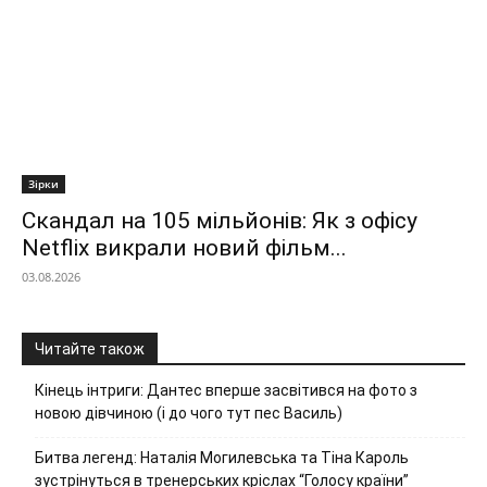
Зірки
Скандал на 105 мільйонів: Як з офісу
Netflix викрали новий фільм...
03.08.2026
Читайте також
Кінець інтриги: Дантес вперше засвітився на фото з
новою дівчиною (і до чого тут пес Василь)
Битва легенд: Наталія Могилевська та Тіна Кароль
зустрінуться в тренерських кріслах “Голосу країни”