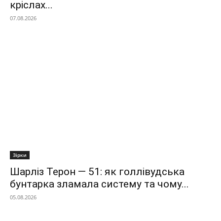
кріслах...
07.08.2026
Зірки
Шарліз Терон — 51: як голлівудська
бунтарка зламала систему та чому...
05.08.2026