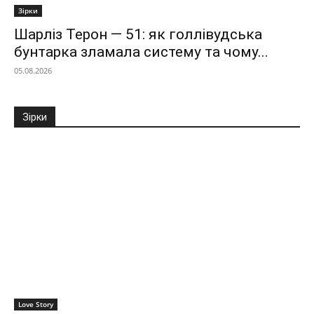
Зірки
Шарліз Терон — 51: як голлівудська
бунтарка зламала систему та чому...
05.08.2026
Зірки
Love Story