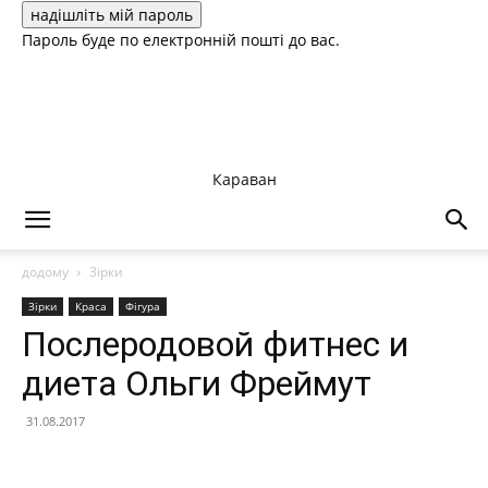
Пароль буде по електронній пошті до вас.
Караван
додому
Зірки
Зірки
Краса
Фігура
Послеродовой фитнес и
диета Ольги Фреймут
31.08.2017
Facebook
X
Telegram
Copy U