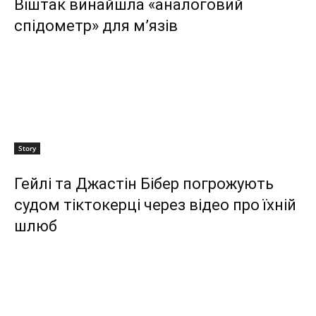
Віштак винайшла «аналоговий
спідометр» для м’язів
Story
Гейлі та Джастін Бібер погрожують
судом тіктокерці через відео про їхній
шлюб