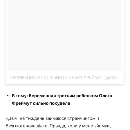
ПУБЛИКАЦИЯ ОТ СПІЛЬНОТА ОЛЬГИ ФРЕЙМУТ (@COMMUNITY.OLIA.FREIMUT)
В тему:
Беременная третьим ребенком Ольга
Фреймут сильно похудела
«Двічі на тиждень займаюся стрейчингом. І
безглютенова дієта. Правда, коли у мене зйомки,