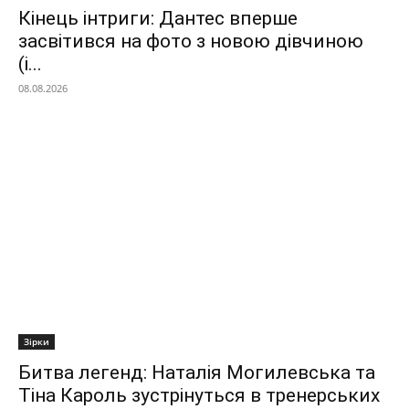
Кінець інтриги: Дантес вперше
засвітився на фото з новою дівчиною
(і...
08.08.2026
Зірки
Битва легенд: Наталія Могилевська та
Тіна Кароль зустрінуться в тренерських