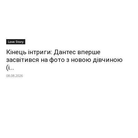
Love Story
Кінець інтриги: Дантес вперше
засвітився на фото з новою дівчиною
(і...
08.08.2026