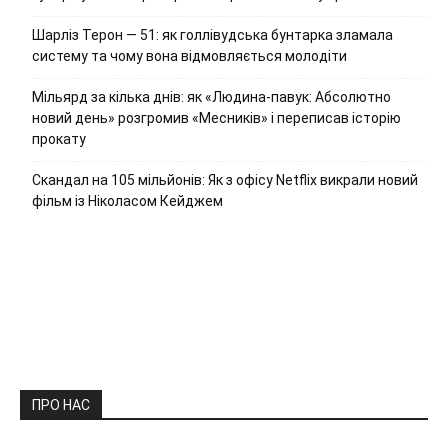
Шарліз Терон — 51: як голлівудська бунтарка зламала
систему та чому вона відмовляється молодіти
Мільярд за кілька днів: як «Людина-павук: Абсолютно
новий день» розгромив «Месників» і переписав історію
прокату
Скандал на 105 мільйонів: Як з офісу Netflix викрали новий
фільм із Ніколасом Кейджем
ПРО НАС