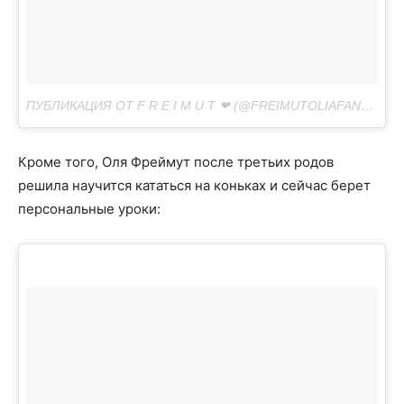
ПУБЛИКАЦИЯ ОТ F R E I M U T ❤ (@FREIMUTOLIAFAN_)
АВГ 
Кроме того, Оля Фреймут после третьих родов
решила научится кататься на коньках и сейчас берет
персональные уроки: