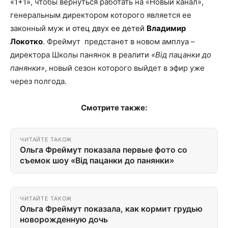
«1+1»
, чтобы вернуться работать на «Новый канал»,
генеральным директором которого является ее
законный муж и
отец двух ее детей
Владимир
Локотко
. Фреймут предстанет в новом амплуа –
директора Школы панянок в реалити
«Від пацанки до
панянки»
, новый сезон которого выйдет в эфир уже
через полгода.
Смотрите также:
ЧИТАЙТЕ ТАКОЖ
Ольга Фреймут показала первые фото со
съемок шоу «Від пацанки до панянки»
ЧИТАЙТЕ ТАКОЖ
Ольга Фреймут показала, как кормит грудью
новорожденную дочь