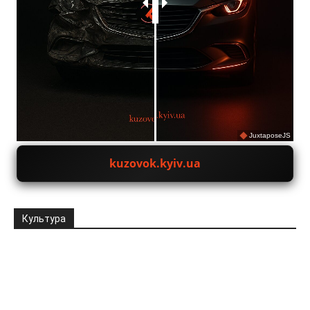
JuxtaposeJS
kuzovok.kyiv.ua
Культура