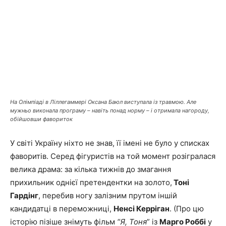
На Олімпіаді в Ліллегаммері Оксана Баюл виступала із травмою. Але
мужньо виконала програму – навіть понад норму – і отримала нагороду,
обійшовши фавориток
У світі Україну ніхто не знав, її імені не було у списках
фаворитів. Серед фігуристів на той момент розігралася
велика драма: за кілька тижнів до змагання
прихильник однієї претендентки на золото,
Тоні
Гардінг
, перебив ногу залізним прутом іншій
кандидатці в переможниці,
Ненсі Керріган
. (Про цю
історію пізіше знімуть фільм
“Я, Тоня
” із
Марго Роббі
у