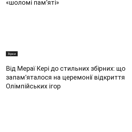
«шоломі пам’яті»
Зірки
Від Мераї Кері до стильних збірних: що
запам’яталося на церемонії відкриття
Олімпійських ігор