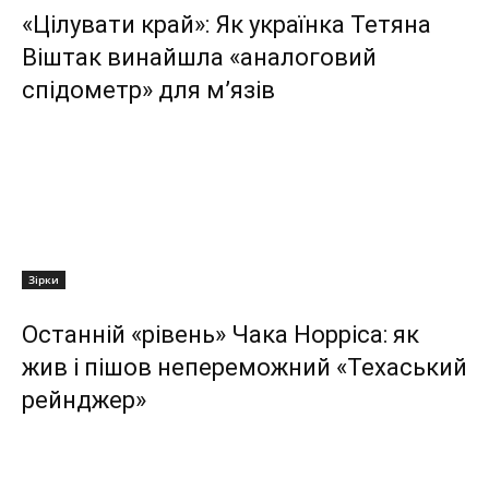
«Цілувати край»: Як українка Тетяна
Віштак винайшла «аналоговий
спідометр» для м’язів
Зірки
Останній «рівень» Чака Норріса: як
жив і пішов непереможний «Техаський
рейнджер»