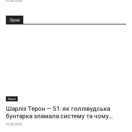
03.08.2026
Зірки
Зірки
Шарліз Терон — 51: як голлівудська
бунтарка зламала систему та чому...
05.08.2026