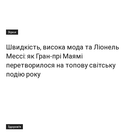
Зірки
Швидкість, висока мода та Ліонель
Мессі: як Гран-прі Маямі
перетворилося на топову світську
подію року
Здоров'я