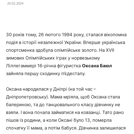
26.02.2024
Facebook
X
Telegram
Copy U
30 років тому, 26 лютого 1994 року, сталася вікопомна
подія в історії незалежної України. Вперше українська
спортсменка здобула олімпійське золото. На
XVII
зимових Олімпійських іграх у норвезькому
Ліллегаммері 16-річна фігуристка
Оксана Баюл
зайняла першу сходинку п’єдесталу.
Оксана народилася у Дніпрі (на той час –
Дніпропетровську). Мама мріяла, щоб Оксана стала
балериною, та до танцювального класу дівчинку не
взяли. І вона почала займатися на ковзанці. Тато рано
пішов із родини, а коли Оксані було 13, померла
спочатку її мама, а потім бабуся. Дівчинка залишилася