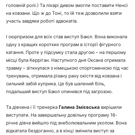
головній ролі.) Та лікарі дивом змогли поставити Ненсі
на ковзани. Що ж до Тоні, то їй теж дозволили взяти
участь завдяки роботі адвокатів.
І сюрпризом для всіх став виступ Баюл. Вона виконала
одну з кращих коротких програм в історії фігурного
катання. Проте у підсумку стала другою – на першому
місці була Керріган. Наступного дня Оксана отримала
травму – зіткнулася з німецькою спортсменкою під час
тренувань, отримала різану рану окістя від ковзана і
сильний забій куприка. Це був шалений біль,
подальший виступ Баюл опинився під загрозою.
Та дівчина і її тренерка
Галина Змієвська
вирішили
виступати. На завершальну довільну програму 16-
річне дівча вийшло під знеболювальним уколом. Вона
відкатала бездоганно, а в кінці змінила виступ за