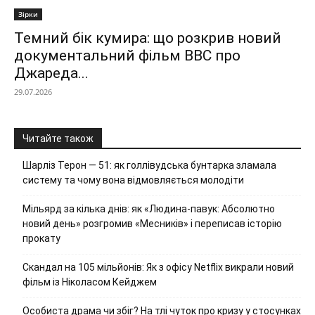
Зірки
Темний бік кумира: що розкрив новий
документальний фільм ВВС про
Джареда...
29.07.2026
Читайте також
Шарліз Терон — 51: як голлівудська бунтарка зламала
систему та чому вона відмовляється молодіти
Мільярд за кілька днів: як «Людина-павук: Абсолютно
новий день» розгромив «Месників» і переписав історію
прокату
Скандал на 105 мільйонів: Як з офісу Netflix викрали новий
фільм із Ніколасом Кейджем
Особиста драма чи збіг? На тлі чуток про кризу у стосунках