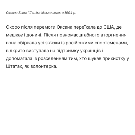
Оксана Баюл і її олімпійське золото,1994 р.
Скоро після перемоги Оксана переїхала до США, де
мешкає і донині. Після повномасштабного вторгнення
вона обірвала усі зв’язки із російськими спортсменами,
відкрито виступала на підтримку українців і
допомагала із розселенням тим, хто шукав прихистку у
Штатах, як волонтерка.