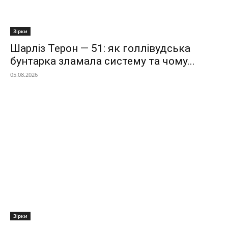
Зірки
Шарліз Терон — 51: як голлівудська
бунтарка зламала систему та чому...
05.08.2026
Зірки