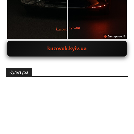
JuxtaposeJS
kuzovok.kyiv.ua
Культура