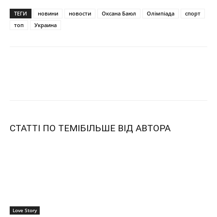
ТЕГИ
новини
новости
Оксана Баюл
Олімпіада
спорт
топ
Украина
СТАТТІ ПО ТЕМІ
БІЛЬШЕ ВІД АВТОРА
Love Story