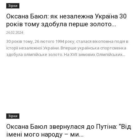
Зірки
Оксана Баюл: як незалежна Україна 30
років тому здобула перше золото...
26.02.2024
30 років тому, 26 лютого 1994 року, сталася вікопомна подія в
історії незалежної України. Вперше українська спортсменка
здобула олімпійське золото. На XVII зимових Олімпійських...
Зірки
Оксана Баюл звернулася до Путіна: “Від
імені мого народу – ми...