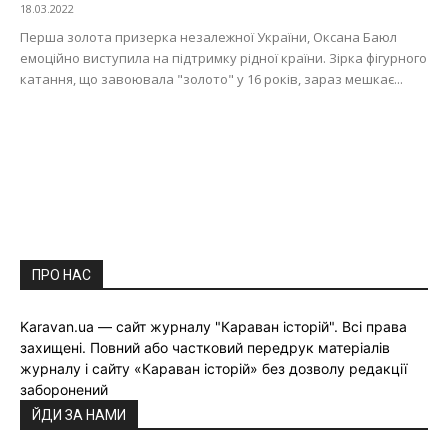
18.03.2022
Перша золота призерка незалежної України, Оксана Баюл
емоційно виступила на підтримку рідної країни. Зірка фігурного
катання, що завоювала "золото" у 16 років, зараз мешкає...
ПРО НАС
Karavan.ua — сайт журналу "Караван історій". Всі права
захищені. Повний або частковий передрук матеріалів
журналу і сайту «Караван історій» без дозволу редакції
заборонений
ЙДИ ЗА НАМИ