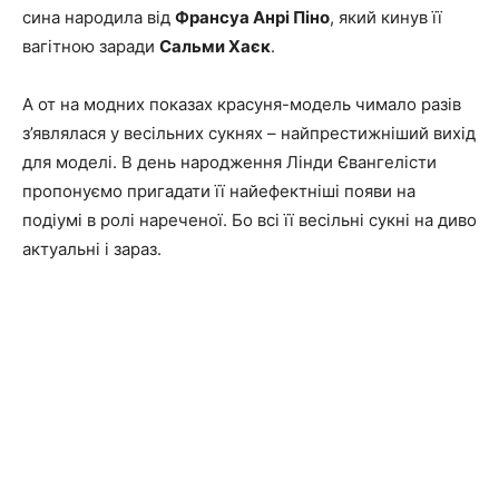
сина народила від
Франсуа Анрі Піно
, який кинув її
вагітною заради
Сальми Хаєк
.
А от на модних показах красуня-модель чимало разів
з’являлася у весільних сукнях – найпрестижніший вихід
для моделі. В день народження Лінди Євангелісти
пропонуємо пригадати її найефектніші появи на
подіумі в ролі нареченої. Бо всі її весільні сукні на диво
актуальні і зараз.