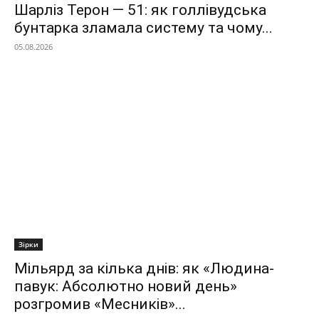
Шарліз Терон — 51: як голлівудська
бунтарка зламала систему та чому...
05.08.2026
Зірки
Мільярд за кілька днів: як «Людина-
павук: Абсолютно новий день»
розгромив «Месників»...