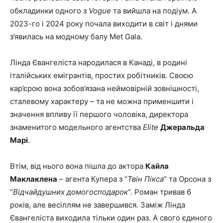
обкладинки одного з
Vogue
та вийшла на подіум. А
2023-го і 2024 року почала виходити в світ і днями
з’явилась на модному балу Met Gala.
Лінда Євангеліста народилася в Канаді, в родині
італійських емігрантів, простих робітників. Своєю
кар’єрою вона зобов’язана неймовірній зовнішності,
сталевому характеру – та не можна применшити і
значення впливу її першого чоловіка, директора
знаменитого модельного агентства
Elite
Джеральда
Марі
.
Втім, від нього вона пішла до актора
Кайла
Маклаклена
– агента Купера з “
Твін Пікса
” та Орсона з
“
Відчайдушних домогосподарок
“. Роман тривав 6
років, але весіллям не завершився. Заміж Лінда
Євангеліста виходила тільки один раз. А свого єдиного