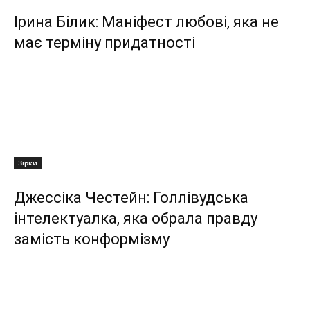
Ірина Білик: Маніфест любові, яка не
має терміну придатності
Зірки
Джессіка Честейн: Голлівудська
інтелектуалка, яка обрала правду
замість конформізму