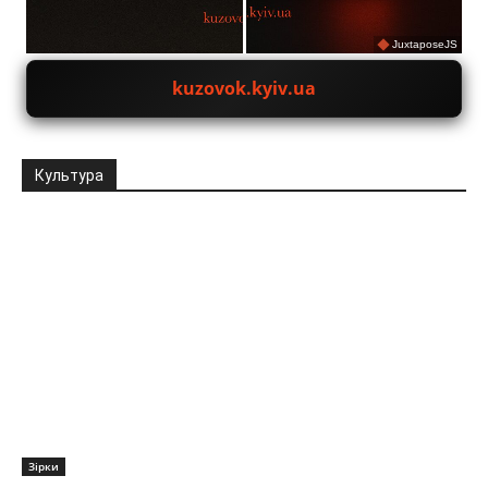
JuxtaposeJS
kuzovok.kyiv.ua
Культура
Зірки