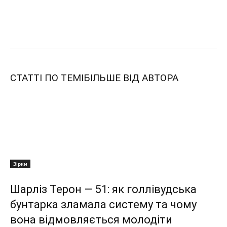
СТАТТІ ПО ТЕМІ
БІЛЬШЕ ВІД АВТОРА
Зірки
Шарліз Терон — 51: як голлівудська
бунтарка зламала систему та чому
вона відмовляється молодіти