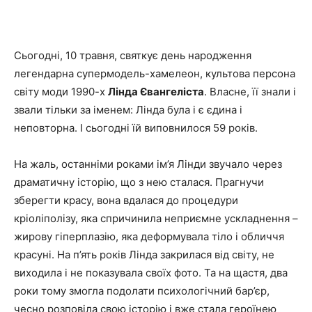
Facebook
X
Telegram
Copy U
Сьогодні, 10 травня, святкує день народження
легендарна супермодель-хамелеон, культова персона
світу моди 1990-х
Лінда Євангеліста
. Власне, її знали і
звали тільки за іменем: Лінда була і є єдина і
неповторна. І сьогодні їй виповнилося 59 років.
На жаль, останніми роками ім’я Лінди звучало через
драматичну історію, що з нею сталася. Прагнучи
зберегти красу, вона вдалася до процедури
кріоліполізу, яка спричинила неприємне ускладнення –
жирову гіперплазію, яка деформувала тіло і обличчя
красуні. На п’ять років Лінда закрилася від світу, не
виходила і не показувала своїх фото. Та на щастя, два
роки тому змогла подолати психологічний бар’єр,
чесно розповіла свою історію і вже стала героїнею