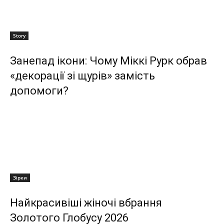
Story
Занепад ікони: Чому Міккі Рурк обрав
«декорації зі щурів» замість
допомоги?
Зірки
Найкрасивіші жіночі вбрання
Золотого Глобусу 2026