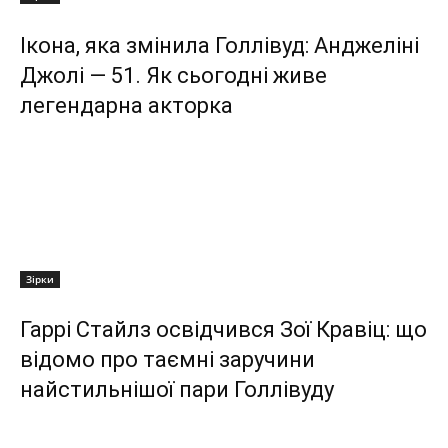
Ікона, яка змінила Голлівуд: Анджеліні
Джолі — 51. Як сьогодні живе
легендарна акторка
Зірки
Гаррі Стайлз освідчився Зої Кравіц: що
відомо про таємні заручини
найстильнішої пари Голлівуду