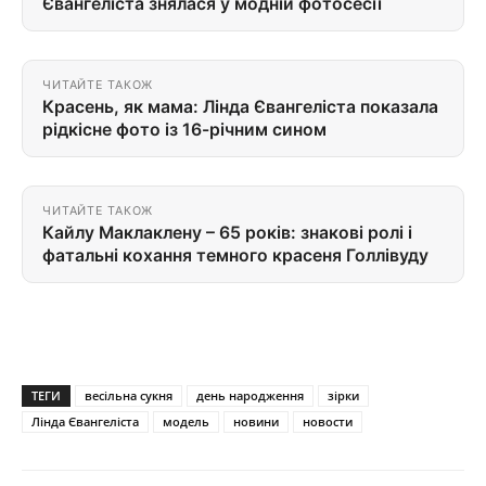
Євангеліста знялася у модній фотосесії
ЧИТАЙТЕ ТАКОЖ
Красень, як мама: Лінда Євангеліста показала
рідкісне фото із 16-річним сином
ЧИТАЙТЕ ТАКОЖ
Кайлу Маклаклену – 65 років: знакові ролі і
фатальні кохання темного красеня Голлівуду
ТЕГИ
весільна сукня
день народження
зірки
Лінда Євангеліста
модель
новини
новости