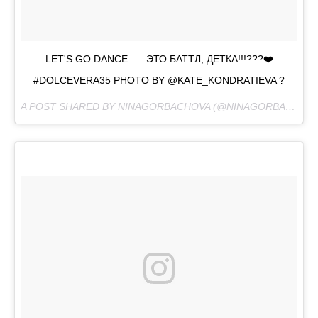
LET'S GO DANCE …. ЭТО БАТТЛ, ДЕТКА!!!???❤️
#DOLCEVERA35 PHOTO BY @KATE_KONDRATIEVA ?
A POST SHARED BY NINAGORBACHOVA (@NINAGORBACHOVA) ON