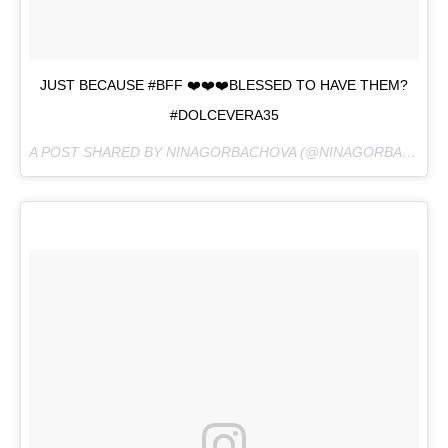
JUST BECAUSE #BFF ❤️❤️❤️BLESSED TO HAVE THEM?
#DOLCEVERA35
A POST SHARED BY NINAGORBACHOVA (@NINAGORBACHOVA) ON