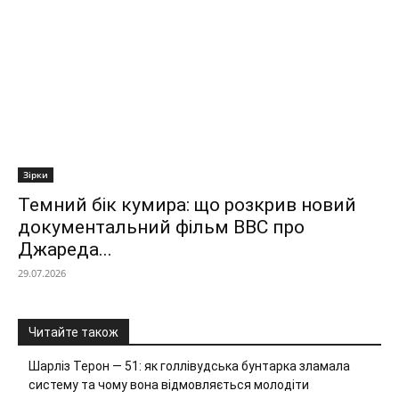
Зірки
Темний бік кумира: що розкрив новий
документальний фільм ВВС про
Джареда...
29.07.2026
Читайте також
Шарліз Терон — 51: як голлівудська бунтарка зламала
систему та чому вона відмовляється молодіти