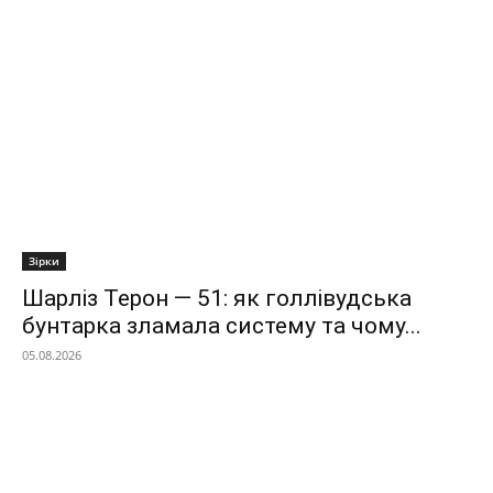
Зірки
Шарліз Терон — 51: як голлівудська
бунтарка зламала систему та чому...
05.08.2026