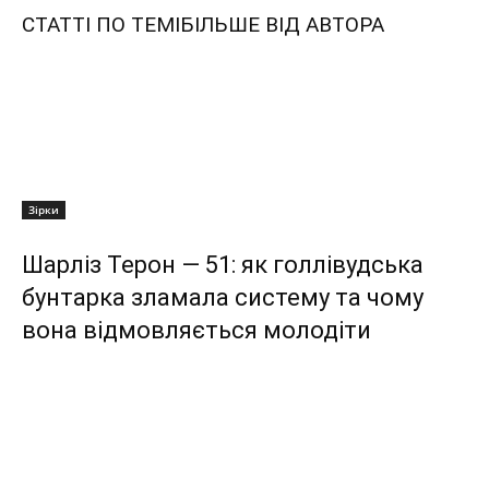
СТАТТІ ПО ТЕМІ
БІЛЬШЕ ВІД АВТОРА
Зірки
Шарліз Терон — 51: як голлівудська
бунтарка зламала систему та чому
вона відмовляється молодіти