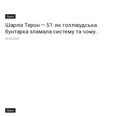
Зірки
Шарліз Терон — 51: як голлівудська
бунтарка зламала систему та чому...
05.08.2026
Зірки