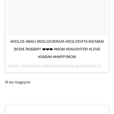
#DOLCE #BACI #DOLCEVERA35 #DOLCEVITA ЖЕЛАЕМ
ВСЕМ ЛЮБВИ!!! ❤️❤️❤️ #MOM #DAUGHTER #LOVE
#SARAH #HAPPYMOM
A POST SHARED BY VERA BREZHNEVA (@VERVERA) ON
FEB 5
И ее подруги: