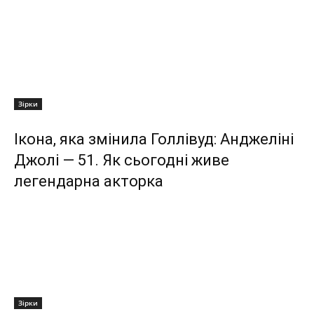
Зірки
Ікона, яка змінила Голлівуд: Анджеліні
Джолі — 51. Як сьогодні живе
легендарна акторка
Зірки