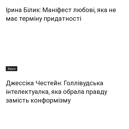
Ірина Білик: Маніфест любові, яка не
має терміну придатності
Зірки
Джессіка Честейн: Голлівудська
інтелектуалка, яка обрала правду
замість конформізму