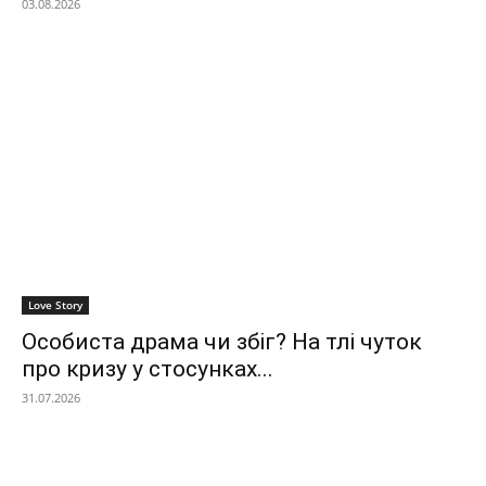
03.08.2026
Love Story
Особиста драма чи збіг? На тлі чуток
про кризу у стосунках...
31.07.2026