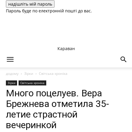
Пароль буде по електронній пошті до вас.
Караван
додому
Зірки
Світська хроніка
Зірки
Світська хроніка
Много поцелуев. Вера
Брежнева отметила 35-
летие страстной
вечеринкой