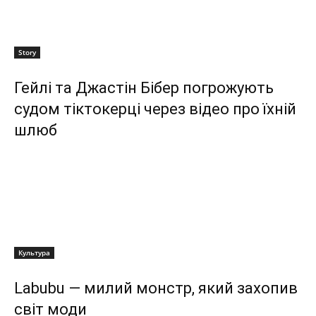
Story
Гейлі та Джастін Бібер погрожують
судом тіктокерці через відео про їхній
шлюб
Культура
Labubu — милий монстр, який захопив
світ моди