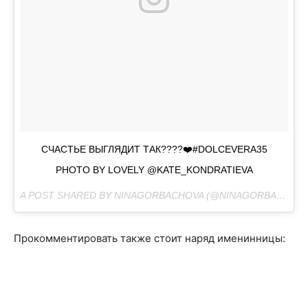
СЧАСТЬЕ ВЫГЛЯДИТ ТАК????❤️#DOLCEVERA35
PHOTO BY LOVELY @KATE_KONDRATIEVA
A POST SHARED BY NINAGORBACHOVA (@NINAGORBACHOVA) ON
Прокомментировать также стоит наряд именинницы: