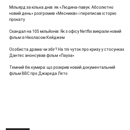
Мільярд за кілька днів: як «Людина-павук: Абсолютно
новий день» розгромив «Месників» і переписав історію
прокату
Скандал на 105 мільйонів: Як з офісу Netflix викрали новий
фільм із Ніколасом Кейджем
Особиста драма чи збіг? На тлі чуток про кризу у стосунках
Дантес анонсував фільм «Пауза»
Темний бік кумира: що розкрив новий документальний
фільм ВВС про Джареда Лето