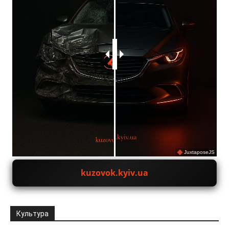
JuxtaposeJS
kuzovok.kyiv.ua
Культура