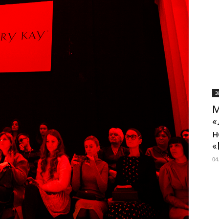
З
М
«
н
«
04