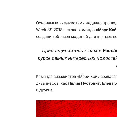
Facebook
X
Telegram
Основными визажистами недавно проше
Week SS 2018 – стала команда
«Мэри Кэй
создания образов моделей для показов ве
Присоединяйтесь к нам в
Faceb
курсе самых интересных новосте
Команда визажистов «Мэри Кэй» создава
дизайнеров, как
Лилия Пустовит
,
Елена 
и другие.