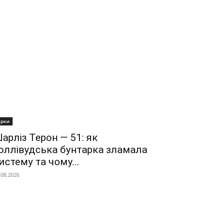
ірки
арліз Терон — 51: як
оллівудська бунтарка зламала
истему та чому...
.08.2026