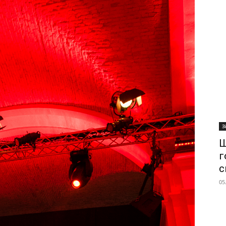
З
Ш
г
с
05