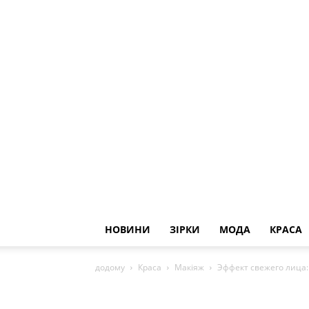
НОВИНИ
ЗІРКИ
МОДА
КРАСА
додому
Краса
Макіяж
Эффект свежего лица: