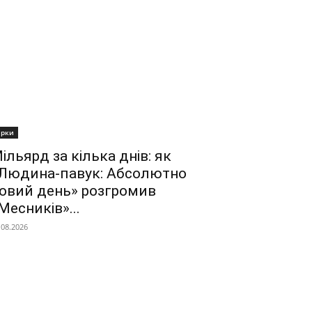
ірки
ільярд за кілька днів: як
Людина-павук: Абсолютно
овий день» розгромив
Месників»...
.08.2026