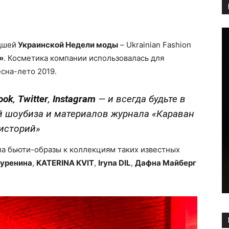
Copy URL
дшей
Украинской Недели моды
– Ukrainian Fashion
»
. Косметика компании использовалась для
сна-лето 2019.
ook
,
Twitter
,
Instagram
—
и всегда будьте в
й шоубиза и материалов журнала «Караван
историй»
ла бьюти-образы к коллекциям таких известных
Буренина
,
KATERINA KVIT
,
Iryna DIL
,
Дафна Майберг