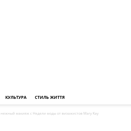
КУЛЬТУРА
СТИЛЬ ЖИТТЯ
 нежный макияж с Недели моды от визажистов Mary Kay