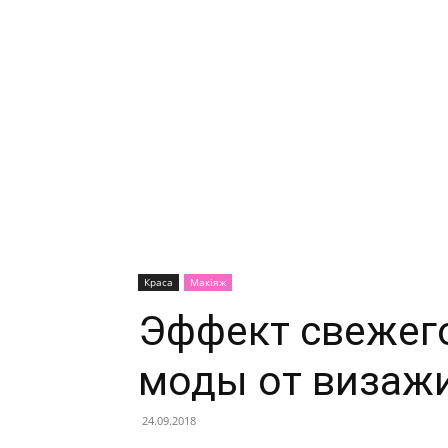
Краса
Макіяж
Эффект свежего
моды от визажи
24.09.2018