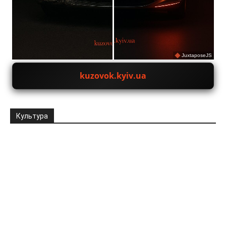
JuxtaposeJS
kuzovok.kyiv.ua
Культура