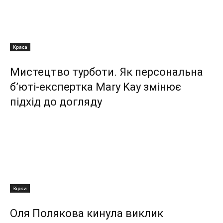
Краса
Мистецтво турботи. Як персональна
б’юті-експертка Mary Kay змінює
підхід до догляду
Зірки
Оля Полякова кинула виклик