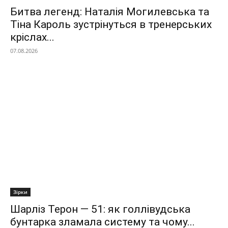
Битва легенд: Наталія Могилевська та
Тіна Кароль зустрінуться в тренерських
кріслах...
07.08.2026
Зірки
Шарліз Терон — 51: як голлівудська
бунтарка зламала систему та чому...