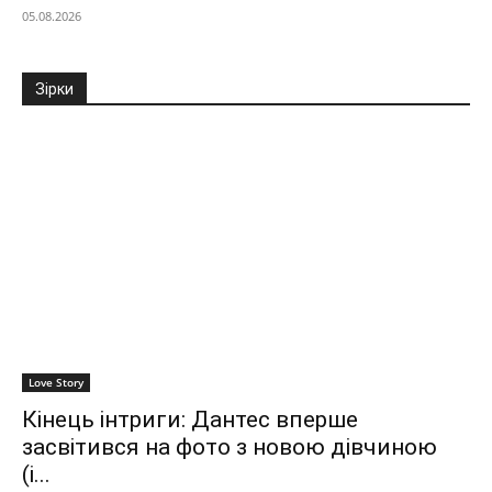
05.08.2026
Зірки
Love Story
Кінець інтриги: Дантес вперше
засвітився на фото з новою дівчиною
(і...