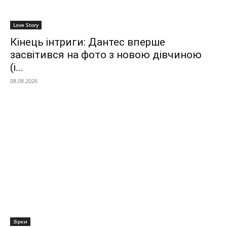
Love Story
Кінець інтриги: Дантес вперше
засвітився на фото з новою дівчиною
(і...
08.08.2026
Зірки