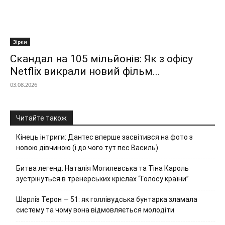
Зірки
Скандал на 105 мільйонів: Як з офісу
Netflix викрали новий фільм...
03.08.2026
Читайте також
Кінець інтриги: Дантес вперше засвітився на фото з
новою дівчиною (і до чого тут пес Василь)
Битва легенд: Наталія Могилевська та Тіна Кароль
зустрінуться в тренерських кріслах “Голосу країни”
Шарліз Терон — 51: як голлівудська бунтарка зламала
систему та чому вона відмовляється молодіти