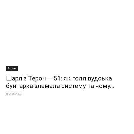
Зірки
Шарліз Терон — 51: як голлівудська
бунтарка зламала систему та чому...
05.08.2026