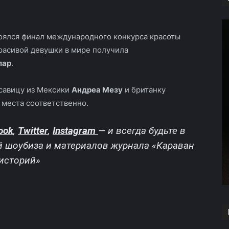
Copy URL
стоялся финал международного конкурса красоты
красивой девушки в мире получила
лар
.
савицу из Мексики
Андреа Мезу
и британку
е места соответственно.
ook
,
Twitter
,
Instagram
—
и всегда будьте в
й шоубиза и материалов журнала «Караван
историй»