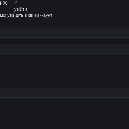
увійти
о! увійдіть в свій аккаунт