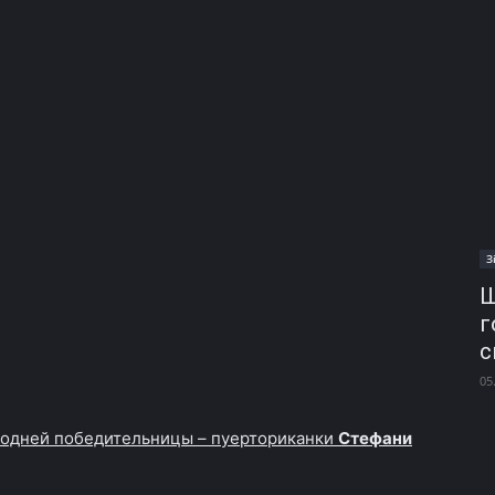
З
Ш
г
с
05
одней победительницы – пуерториканки
Стефани