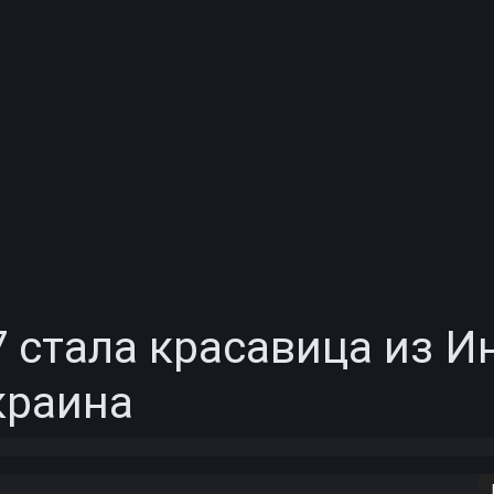
 стала красавица из И
краина