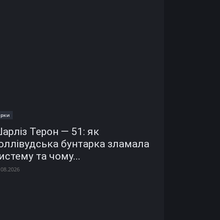
ірки
арліз Терон — 51: як
оллівудська бунтарка зламала
истему та чому...
.08.2026