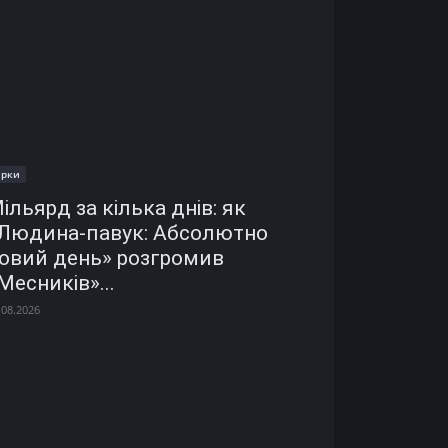
ірки
ільярд за кілька днів: як
Людина-павук: Абсолютно
овий день» розгромив
Месників»...
.08.2026