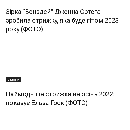
Зірка “Венздей” Дженна Ортега
зробила стрижку, яка буде гітом 2023
року (ФОТО)
Волосся
Наймодніша стрижка на осінь 2022:
показує Ельза Госк (ФОТО)