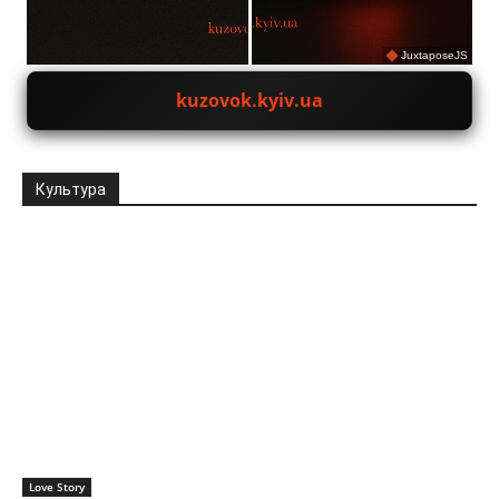
JuxtaposeJS
kuzovok.kyiv.ua
Культура
Love Story