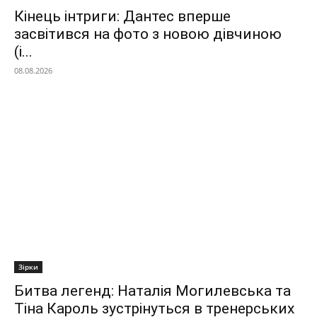
Кінець інтриги: Дантес вперше
засвітився на фото з новою дівчиною
(і...
08.08.2026
Зірки
Битва легенд: Наталія Могилевська та
Тіна Кароль зустрінуться в тренерських