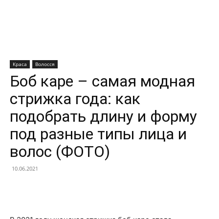
Краса
Волосся
Боб каре – самая модная
стрижка года: как
подобрать длину и форму
под разные типы лица и
волос (ФОТО)
10.06.2021
Facebook
X
Telegram
Copy U