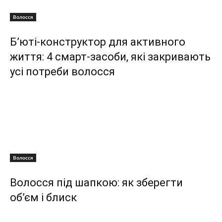
Волосся
Б’юті-конструктор для активного
життя: 4 смарт-засоби, які закривають
усі потреби волосся
Волосся
Волосся під шапкою: як зберегти
об’єм і блиск