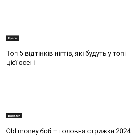
Краса
Топ 5 відтінків нігтів, які будуть у топі
цієї осені
Волосся
Old money боб – головна стрижка 2024