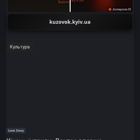
JuxtaposeJS
kuzovok.kyiv.ua
Культура
Love Story