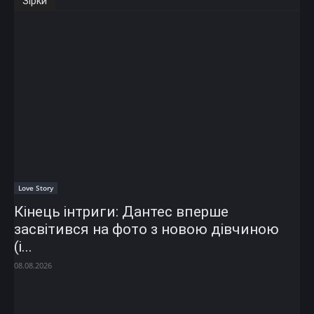
Зірки
Love Story
Кінець інтриги: Дантес вперше
засвітився на фото з новою дівчиною
(і...
08.08.2026