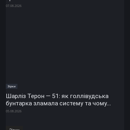
07.08.2026
Зірки
Шарліз Терон — 51: як голлівудська
бунтарка зламала систему та чому...
05.08.2026