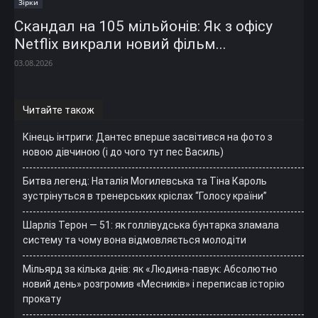
Зірки
Скандал на 105 мільйонів: Як з офісу
Netflix викрали новий фільм...
03.08.2026
Читайте також
Кінець інтриги: Дантес вперше засвітився на фото з
новою дівчиною (і до чого тут пес Василь)
Битва легенд: Наталія Могилевська та Тіна Кароль
зустрінуться в тренерських кріслах “Голосу країни”
Шарліз Терон — 51: як голлівудська бунтарка зламала
систему та чому вона відмовляється молодіти
Мільярд за кілька днів: як «Людина-павук: Абсолютно
новий день» розгромив «Месників» і переписав історію
прокату