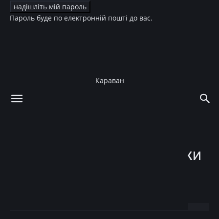
Пароль буде по електронній пошті до вас.
Караван
додому
Краса
Краса
Новые средства для кожи
лица от Yves Rocher,
удерживающие влагу
05.06.2018