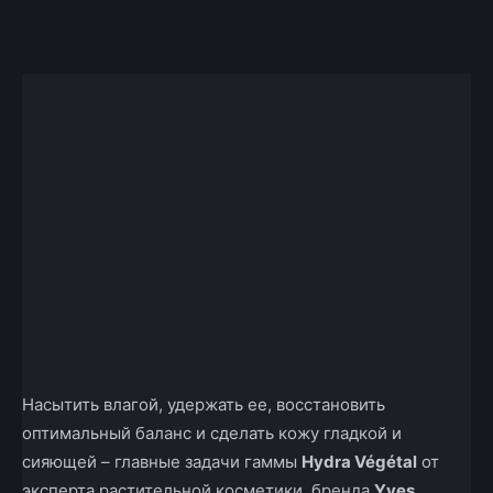
Facebook
X
Telegram
Copy U
Насытить влагой, удержать ее, восстановить
оптимальный баланс и сделать кожу гладкой и
сияющей – главные задачи гаммы
Hydra Végétal
от
эксперта растительной косметики, бренда
Yves