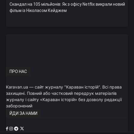
Скандал на 105 мільйонів: Як з офісу Netflix викрали новий
фільм із Ніколасом Кейджем
ПРО НАС
Karavan.ua — сайт журналу "Караван історій". Всі права
захищені. Повний або частковий передрук матеріалів
журналу і сайту «Караван історій» без дозволу редакції
заборонений
ЙДИ ЗА НАМИ