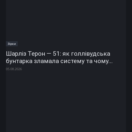
Зірки
Шарліз Терон — 51: як голлівудська
бунтарка зламала систему та чому...
05.08.2026