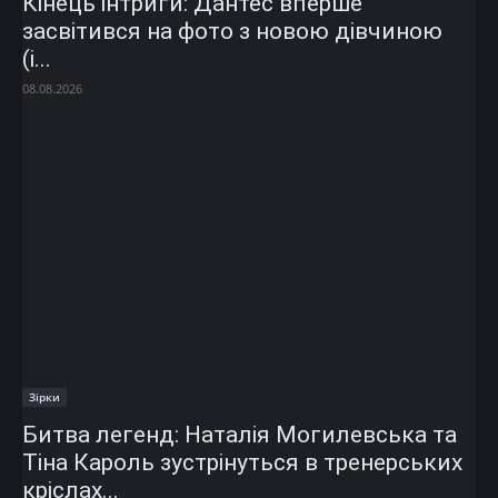
Кінець інтриги: Дантес вперше
засвітився на фото з новою дівчиною
(і...
08.08.2026
Зірки
Битва легенд: Наталія Могилевська та
Тіна Кароль зустрінуться в тренерських
кріслах...