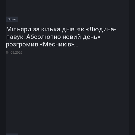
Зірки
Мільярд за кілька днів: як «Людина-
павук: Абсолютно новий день»
розгромив «Месників»...
04.08.2026