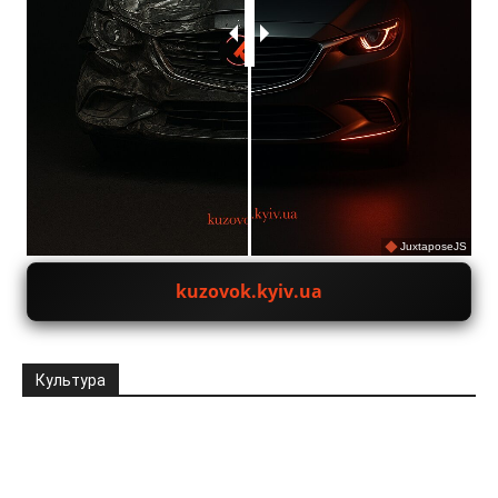
JuxtaposeJS
kuzovok.kyiv.ua
Культура