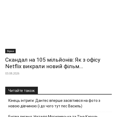
Зірки
Скандал на 105 мільйонів: Як з офісу
Netflix викрали новий фільм...
03.08.2026
Читайте також
Кінець інтриги: Дантес вперше засвітився на фото з
новою дівчиною (і до чого тут пес Василь)
Битва легенд: Наталія Могилевська та Тіна Кароль