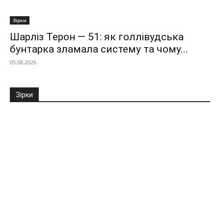
Зірки
Шарліз Терон — 51: як голлівудська
бунтарка зламала систему та чому...
05.08.2026
Зірки