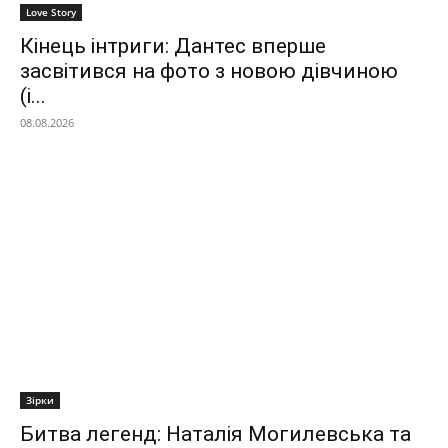
Love Story
Кінець інтриги: Дантес вперше
засвітився на фото з новою дівчиною
(і...
08.08.2026
Зірки
Битва легенд: Наталія Могилевська та