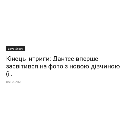
Love Story
Кінець інтриги: Дантес вперше
засвітився на фото з новою дівчиною
(і...
08.08.2026