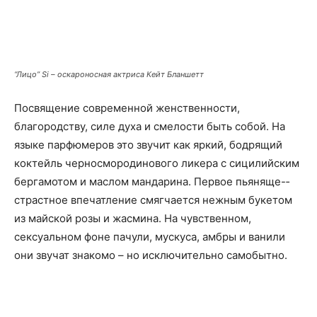
“Лицо” Si – оскароносная актриса Кейт Бланшетт
Посвящение современной женственности,
благородству, силе духа и смелости быть собой. На
языке парфюмеров это звучит как яркий, бодрящий
коктейль черносмородинового ликера с сицилийским
бергамотом и маслом мандарина. Первое пьяняще-­
страстное впечатление смягчается нежным букетом
из майской розы и жасмина. На чувственном,
сексуальном фоне пачули, мускуса, амбры и ванили
они звучат знакомо – но исключительно самобытно.