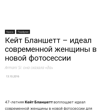
Краса
Парфуми
Кейт Бланшетт – идеал
современной женщины в
новой фотосессии
Armani Si: она сказала «да»
13.10.2016
Facebook
X
Telegram
Copy U
47-летняя
Кейт Бланшетт
воплощает идеал
современной женщины в новой фотосессии для