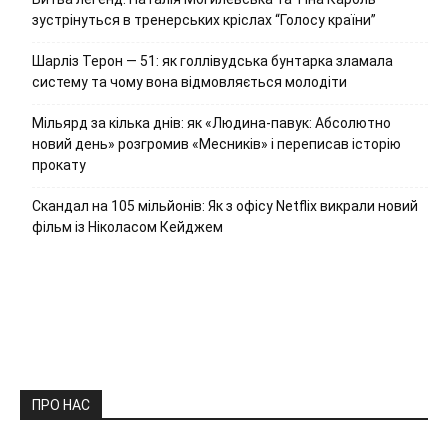
зустрінуться в тренерських кріслах “Голосу країни”
Шарліз Терон — 51: як голлівудська бунтарка зламала
систему та чому вона відмовляється молодіти
Мільярд за кілька днів: як «Людина-павук: Абсолютно
новий день» розгромив «Месників» і переписав історію
прокату
Скандал на 105 мільйонів: Як з офісу Netflix викрали новий
фільм із Ніколасом Кейджем
ПРО НАС