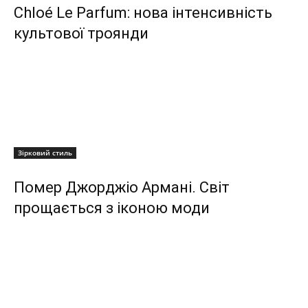
Chloé Le Parfum: нова інтенсивність
культової троянди
Зірковий стиль
Помер Джорджіо Армані. Cвіт
прощається з іконою моди