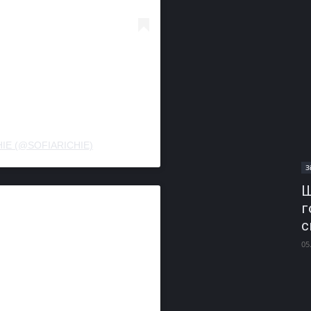
HIE (@SOFIARICHIE)
З
Ш
г
с
05