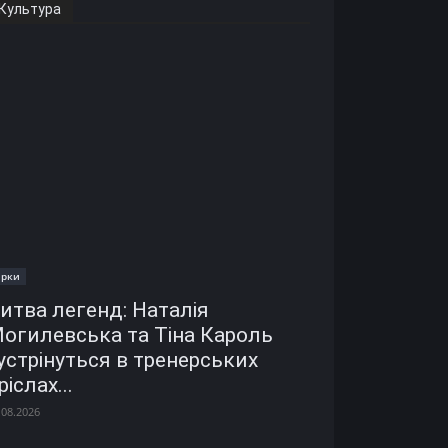
Культура
ірки
итва легенд: Наталія
огилевська та Тіна Кароль
устрінуться в тренерських
ріслах...
.08.2026