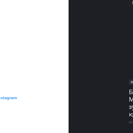
З
Б
nstagram
М
з
к
07