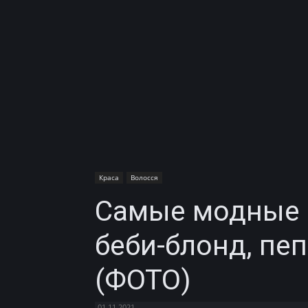
Краса
Волосся
Самые модные о
беби-блонд, пе
(ФОТО)
01.11.2021