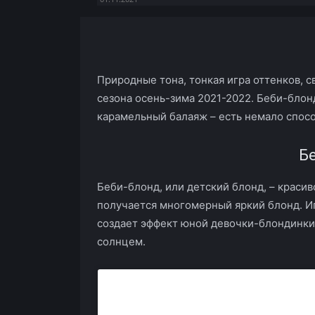
Facebook
X
Telegram
Природные тона, тонкая игра оттенков, 
сезона осень-зима 2021-2022. Беби-блон
карамельный балаяж – есть немало спосо
Б
Беби-блонд, или детский блонд, – красив
получается многомерный яркий блонд. Иг
создает эффект юной девочки-блондинки
солнцем.