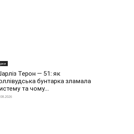
ірки
арліз Терон — 51: як
оллівудська бунтарка зламала
истему та чому...
.08.2026