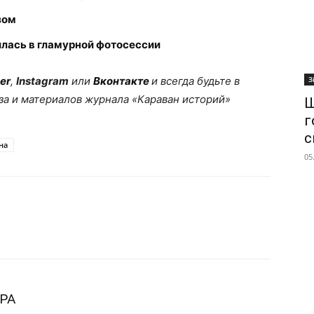
зом
лась в гламурной фотосессии
er
,
Instagram
или
Вконтакте
и всегда будьте в
З
за и материалов журнала «Караван историй»
Ш
г
с
на
05
РА