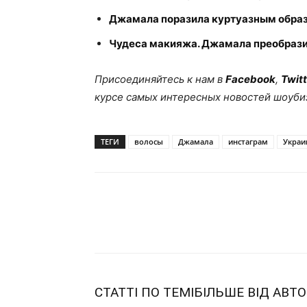
Джамала поразила куртуазным обра
Чудеса макияжа. Джамала преобрази
Присоединяйтесь к нам в
Facebook
,
Twitt
курсе самых интересных новостей шоуби
ТЕГИ
волосы
Джамала
инстаграм
Украи
Share
СТАТТІ ПО ТЕМІ
БІЛЬШЕ ВІД АВТО