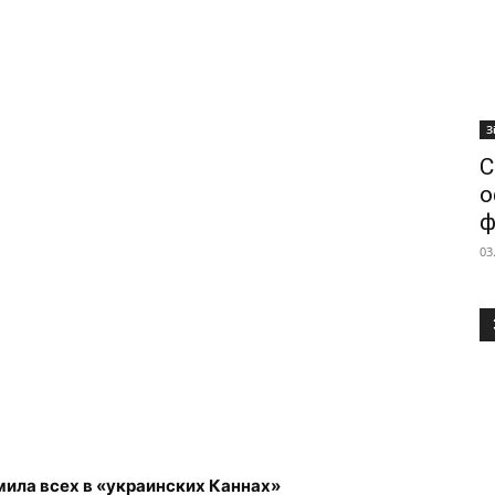
З
С
о
ф
03
ила всех в «украинских Каннах»