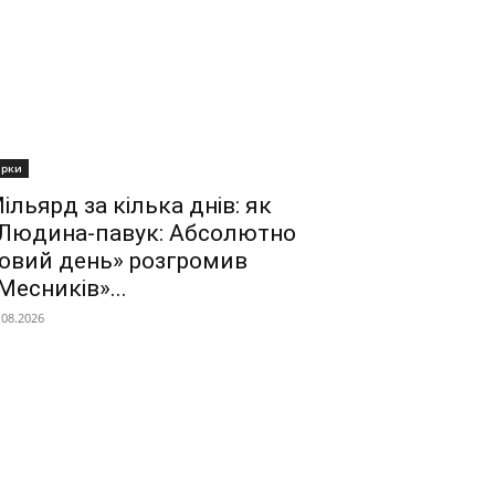
ірки
ільярд за кілька днів: як
Людина-павук: Абсолютно
овий день» розгромив
Месників»...
.08.2026