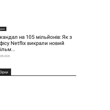
ірки
кандал на 105 мільйонів: Як з
фісу Netflix викрали новий
ільм...
.08.2026
Зірки