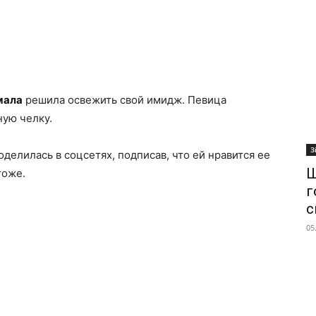
мала
решила освежить свой имидж. Певица
ную челку.
З
елилась в соцсетях, подписав, что ей нравится ее
Ш
тоже.
г
с
05