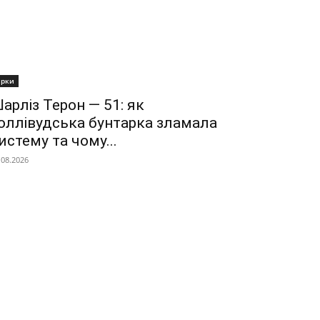
ірки
арліз Терон — 51: як
оллівудська бунтарка зламала
истему та чому...
.08.2026