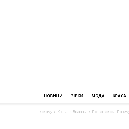
НОВИНИ
ЗІРКИ
МОДА
КРАСА
додому
Краса
Волосся
Право волоса. Почему