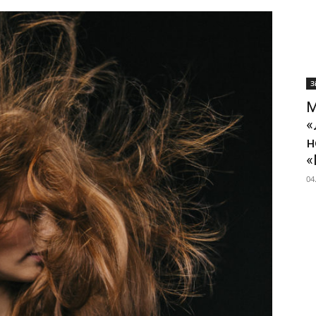
З
М
«
н
«
04