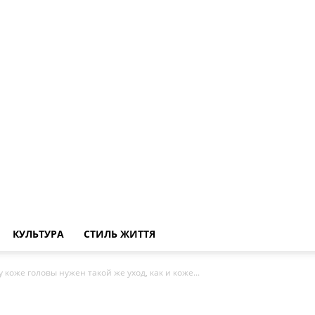
КУЛЬТУРА
СТИЛЬ ЖИТТЯ
 коже головы нужен такой же уход, как и коже...