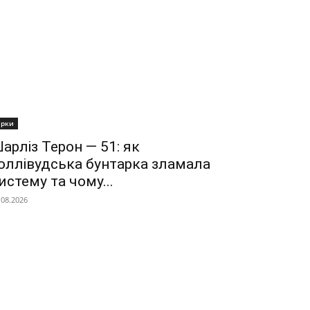
ірки
арліз Терон — 51: як
оллівудська бунтарка зламала
истему та чому...
.08.2026