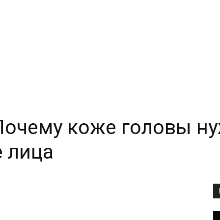
Почему коже головы ну
е лица
Copy URL