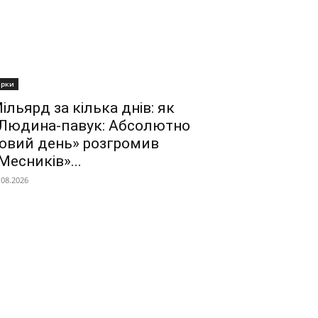
ірки
ільярд за кілька днів: як
Людина-павук: Абсолютно
овий день» розгромив
Месників»...
.08.2026