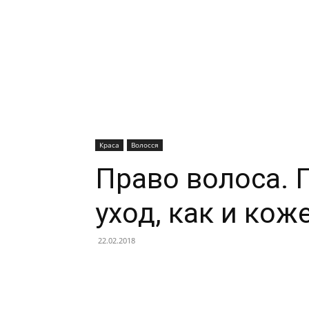
Краса
Волосся
Право волоса. 
уход, как и кож
22.02.2018
Facebook
X
Telegram