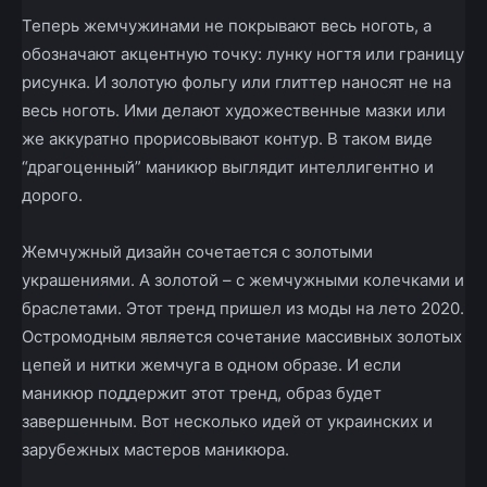
Теперь жемчужинами не покрывают весь ноготь, а
обозначают акцентную точку: лунку ногтя или границу
рисунка. И золотую фольгу или глиттер наносят не на
весь ноготь. Ими делают художественные мазки или
же аккуратно прорисовывают контур. В таком виде
“драгоценный” маникюр выглядит интеллигентно и
дорого.
Жемчужный дизайн сочетается с золотыми
украшениями. А золотой – с жемчужными колечками и
браслетами. Этот тренд пришел из моды на лето 2020.
Остромодным является сочетание массивных золотых
цепей и нитки жемчуга в одном образе. И если
маникюр поддержит этот тренд, образ будет
завершенным. Вот несколько идей от украинских и
зарубежных мастеров маникюра.