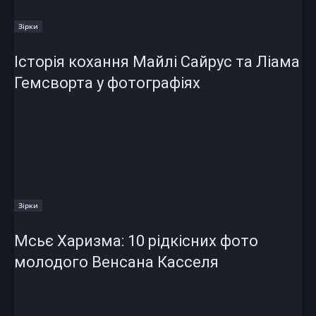
Зірки
Історія кохання Майлі Сайрус та Ліама
Гемсворта у фотографіях
Зірки
Мсьє Харизма: 10 рідкісних фото
молодого Венсана Касселя