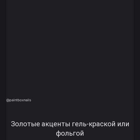
@paintboxnails
Золотые акценты гель-краской или
фольгой