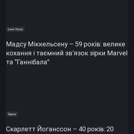
Love Story
Мадсу Міккельсену – 59 років: велике
кохання і таємний зв’язок зірки Marvel
та “Ганнібала”
Зірки
Скарлетт Йоганссон – 40 років: 20