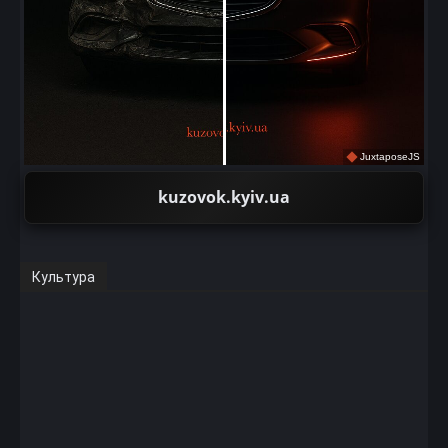
JuxtaposeJS
kuzovok.kyiv.ua
Культура