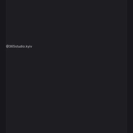
@365studio.kyiv