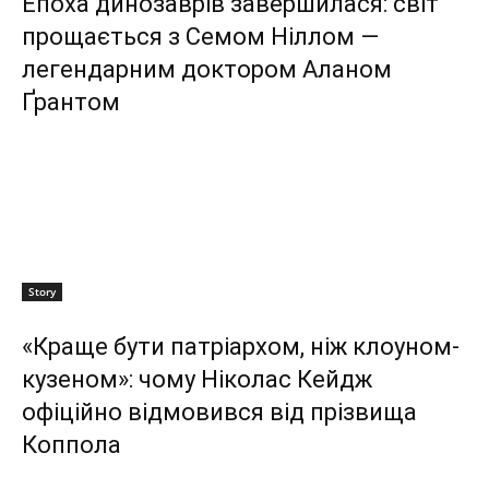
Епоха динозаврів завершилася: світ
прощається з Семом Ніллом —
легендарним доктором Аланом
Ґрантом
Story
«Краще бути патріархом, ніж клоуном-
кузеном»: чому Ніколас Кейдж
офіційно відмовився від прізвища
Коппола