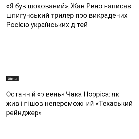
«Я був шокований»: Жан Рено написав
шпигунський трилер про викрадених
Росією українських дітей
Зірки
Останній «рівень» Чака Норріса: як
жив і пішов непереможний «Техаський
рейнджер»