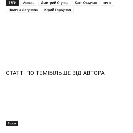
ТЕГИ
Ассоль
Дмитрий Ступка
Катя Осадчая
кино
Полина Логунова
Юрий Горбунов
СТАТТІ ПО ТЕМІ
БІЛЬШЕ ВІД АВТОРА
Зірки