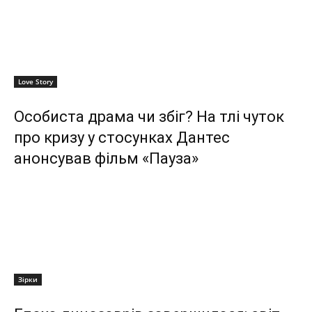
Love Story
Особиста драма чи збіг? На тлі чуток
про кризу у стосунках Дантес
анонсував фільм «Пауза»
Зірки