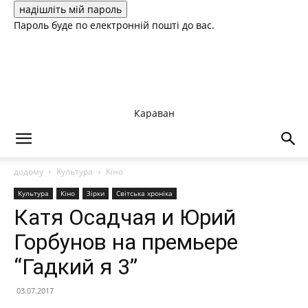
Пароль буде по електронній пошті до вас.
Караван
додому
Культура
Кіно
Культура
Кіно
Зірки
Світська хроніка
Катя Осадчая и Юрий
Горбунов на премьере
“Гадкий я 3”
03.07.2017