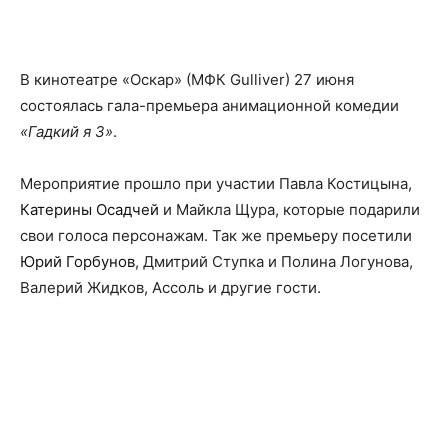
Facebook
X
Telegram
Copy U
В кинотеатре «Оскар» (МФК Gulliver) 27 июня
состоялась гала-премьера анимационной комедии
«Гадкий я 3»
.
Мероприятие прошло при участии Павла Костицына,
Катерины Осадчей
и Майкла Щура, которые подарили
свои голоса персонажам. Так же премьеру посетили
Юрий Горбунов
, Дмитрий Ступка и Полина Логунова,
Валерий Жидков, Ассоль и другие гости.