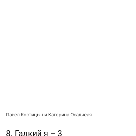
Павел Костицын и Катерина Осадчеая
8. Гадкий я – 3