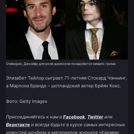
Очевидно, Джозефу для роли джексона понадобится немало грима
Элизабет Тейлор сыграет 71-летняя Стокард Чэннинг,
а Марлона Брандо – шотландский актер Брйян Кокс.
Фото: Getty Images
Присоединяйтесь к нам в
Facebook
,
Twitter
или
Вконтакте
и всегда будьте в курсе самых интересных
новостей шоубиза и материалов журнала «Караван