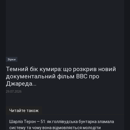
Зірки
Темний бік кумира: що розкрив новий
документальний фільм ВВС про
Джареда...
29.07.2026
Читайте також
Шарліз Терон — 51: як голлівудська бунтарка зламала
систему та чому вона відмовляється молодіти