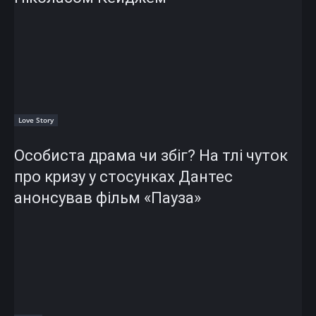
Love Story
Особиста драма чи збіг? На тлі чуток
про кризу у стосунках Дантес
анонсував фільм «Пауза»