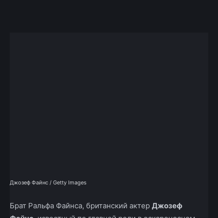
Facebook
X
Telegram
Copy U
Джозеф Файнс / Getty Images
Брат Ральфа Файнса, британский актер
Джозеф