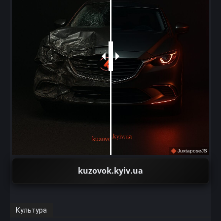
JuxtaposeJS
kuzovok.kyiv.ua
Культура