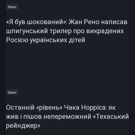
Зірки
«Я був шокований»: Жан Рено написав
шпигунський трилер про викрадених
Росією українських дітей
Зірки
Останній «рівень» Чака Норріса: як
жив і пішов непереможний «Техаський
рейнджер»