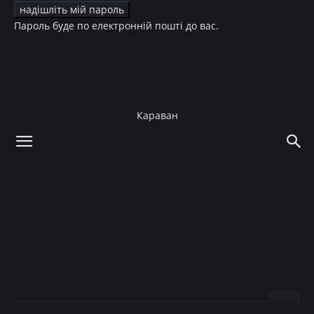
Пароль буде по електронній пошті до вас.
Караван
додому
Культура
Кіно
Культура
Кіно
«Влюбленный Шекспир»
Джозеф Файнс сыграет
Майкла Джексона
27.01.2016