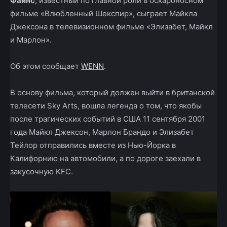
Файнс
, известный по главной роли в оскароносном
фильме «Влюбленный Шекспир», сыграет Майкла
Джексона в телевизионном фильме «Элизабет, Майкл
и Марлон».
Об этом сообщает
WENN
.
В основу фильма, который должен выйти в британской
телесети Sky Arts, вошла легенда о том, что якобы
после трагических событий в США 11 сентября 2001
года Майкл Джексон, Марлон Брандо и Элизабет
Тейлор отправились вместе из Нью-Йорка в
Калифорнию на автомобили, а по дороге заехали в
закусочную KFC.