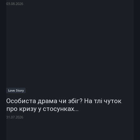
03.08.2026
Love Story
Особиста драма чи збіг? На тлі чуток
про кризу у стосунках...
31.07.2026