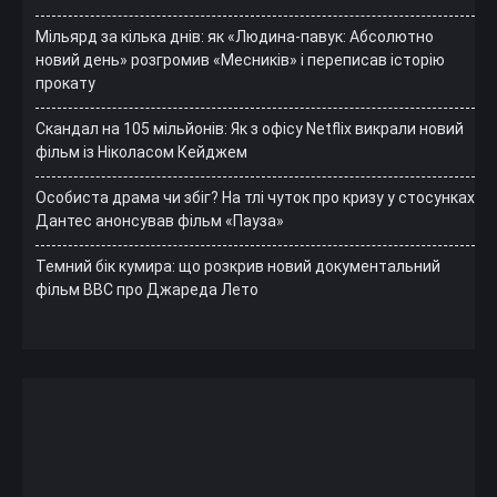
Мільярд за кілька днів: як «Людина-павук: Абсолютно
новий день» розгромив «Месників» і переписав історію
прокату
Скандал на 105 мільйонів: Як з офісу Netflix викрали новий
фільм із Ніколасом Кейджем
Особиста драма чи збіг? На тлі чуток про кризу у стосунках
Дантес анонсував фільм «Пауза»
Темний бік кумира: що розкрив новий документальний
фільм ВВС про Джареда Лето