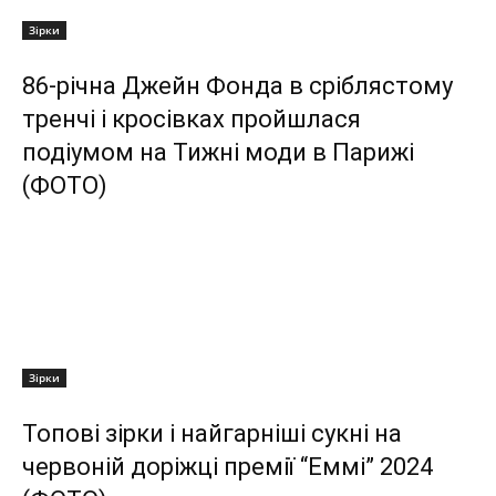
Зірки
86-річна Джейн Фонда в сріблястому
тренчі і кросівках пройшлася
подіумом на Тижні моди в Парижі
(ФОТО)
Зірки
Топові зірки і найгарніші сукні на
червоній доріжці премії “Еммі” 2024