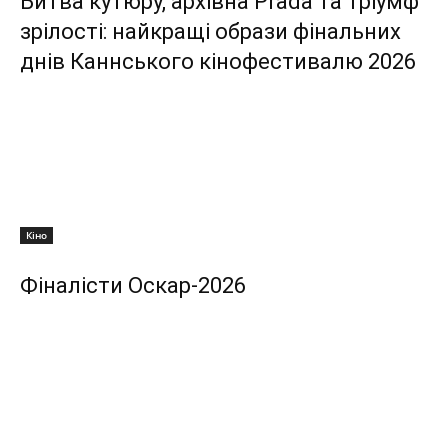
Битва кутюру, архівна Prada та тріумф
зрілості: найкращі образи фінальних
днів Каннського кінофестивалю 2026
Кіно
Фіналісти Оскар-2026