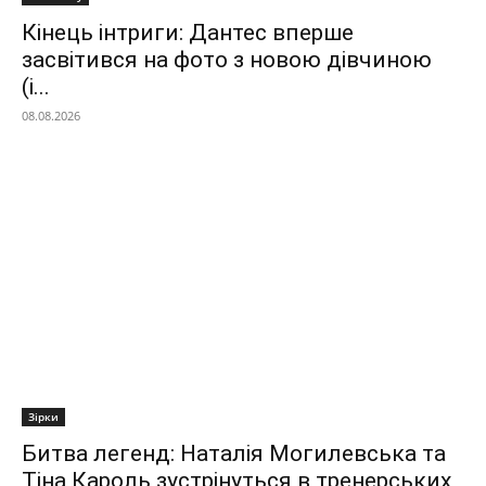
Кінець інтриги: Дантес вперше
засвітився на фото з новою дівчиною
(і...
08.08.2026
Зірки
Битва легенд: Наталія Могилевська та
Тіна Кароль зустрінуться в тренерських