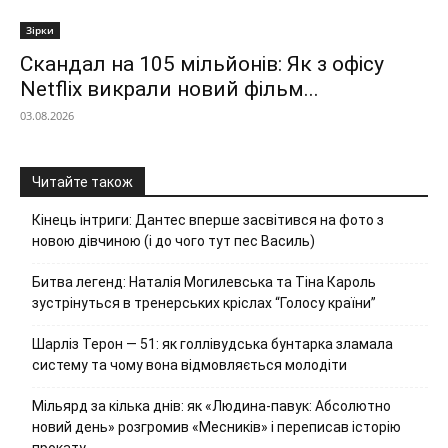
Зірки
Скандал на 105 мільйонів: Як з офісу
Netflix викрали новий фільм...
03.08.2026
Читайте також
Кінець інтриги: Дантес вперше засвітився на фото з
новою дівчиною (і до чого тут пес Василь)
Битва легенд: Наталія Могилевська та Тіна Кароль
зустрінуться в тренерських кріслах “Голосу країни”
Шарліз Терон — 51: як голлівудська бунтарка зламала
систему та чому вона відмовляється молодіти
Мільярд за кілька днів: як «Людина-павук: Абсолютно
новий день» розгромив «Месників» і переписав історію