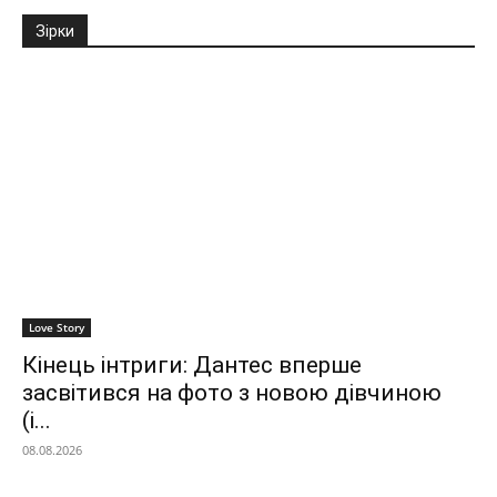
Зірки
Love Story
Кінець інтриги: Дантес вперше
засвітився на фото з новою дівчиною
(і...
08.08.2026