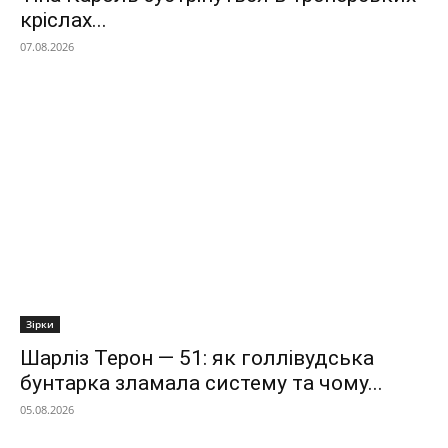
кріслах...
07.08.2026
Зірки
Шарліз Терон — 51: як голлівудська
бунтарка зламала систему та чому...
05.08.2026