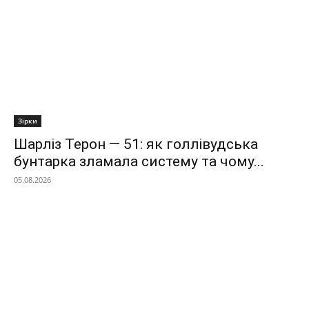
Зірки
Шарліз Терон — 51: як голлівудська
бунтарка зламала систему та чому...
05.08.2026