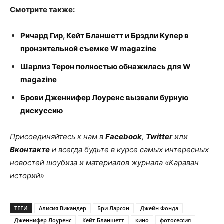
Смотрите также:
Ричард Гир, Кейт Бланшетт и Брэдли Купер в
пронзительной съемке W magazine
Шарлиз Терон полностью обнажилась для W
magazine
Брови Дженнифер Лоуренс вызвали бурную
дискуссию
Присоединяйтесь к нам в
Facebook
,
Twitter
или
Вконтакте
и всегда будьте в курсе самых интересных
новостей шоубиза и материалов журнала «Караван
историй»
ТЕГИ
Алисия Викандер
Бри Ларсон
Джейн Фонда
Дженнифер Лоуренс
Кейт Бланшетт
кино
фотосессия