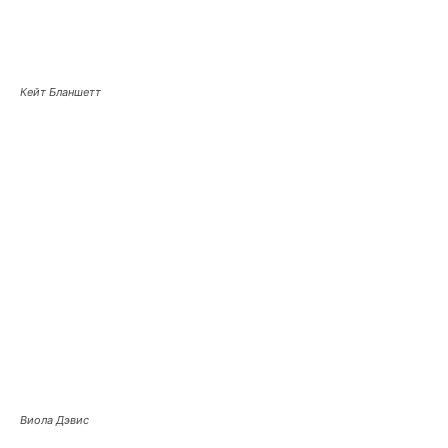
Кейт Бланшетт
Виола Дэвис