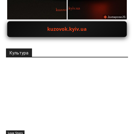
JuxtaposeJS
kuzovok.kyiv.ua
Культура
Love Story