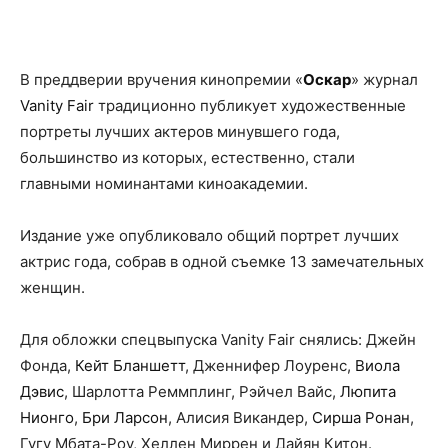
Facebook
X
Telegram
Copy U
В преддверии вручения кинопремии «
Оскар
» журнал
Vanity Fair
традиционно публикует художественные
портреты лучших актеров минувшего года,
большинство из которых, естественно, стали
главными номинантами киноакадемии.
Издание уже опубликовало общий портрет лучших
актрис года, собрав в одной съемке 13 замечательных
женщин.
Для обложки спецвыпуска Vanity Fair снялись: Джейн
Фонда,
Кейт Бланшетт
, Дженнифер Лоуренс,
Виола
Дэвис
, Шарлотта Реммплинг, Рэйчел Вайс,
Люпита
Нионго
,
Бри Ларсон
, Алисия Викандер,
Сирша Ронан
,
Гугу Мбата-Роу, Хеллен Миррен и Дайян Китон.