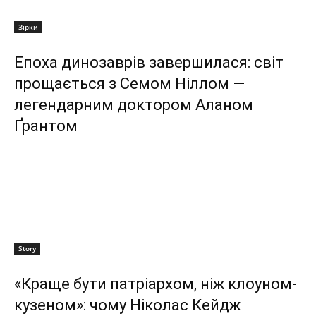
Зірки
Епоха динозаврів завершилася: світ
прощається з Семом Ніллом —
легендарним доктором Аланом
Ґрантом
Story
«Краще бути патріархом, ніж клоуном-
кузеном»: чому Ніколас Кейдж