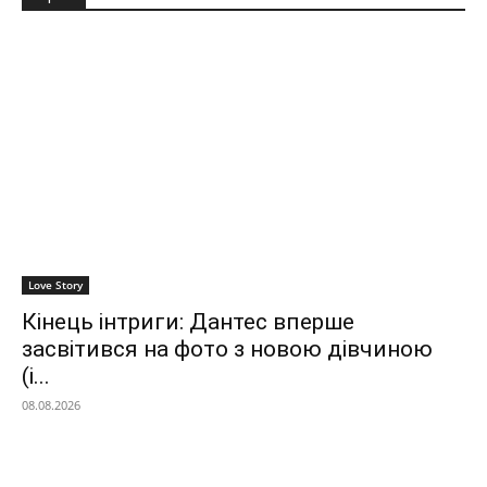
Love Story
Кінець інтриги: Дантес вперше
засвітився на фото з новою дівчиною
(і...
08.08.2026