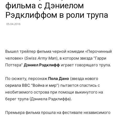
фильма с Дэниелом
Рэдклиффом в роли трупа
05.04.2016
Facebook
X
Telegram
Copy U
Вышел трейлер фильма черной комедии «Перочинный
человек» (
Swiss Army Man
), в котором звезда “Гарри
Поттера”
Дэниел Рэдклифф
играет говорящего трупа.
По сюжету, персонаж
Пола Дано
(звезда
нового
сериала ВВС “Война и мир”
) пытается спастись с
необитаемого острова при помощи выкинутого на
берег трупа (Дэниела Рэдклиффа).
Премьера фильма прошла на фестивале независимого