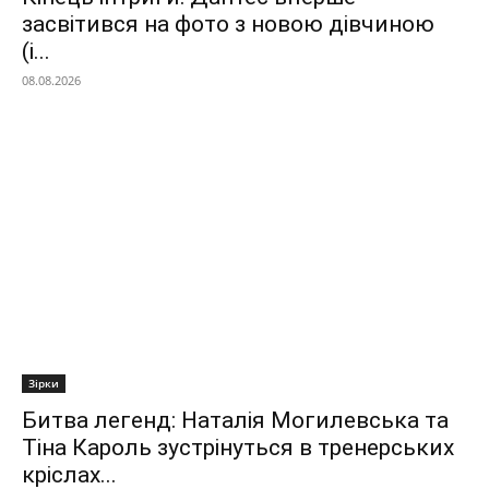
засвітився на фото з новою дівчиною
(і...
08.08.2026
Зірки
Битва легенд: Наталія Могилевська та
Тіна Кароль зустрінуться в тренерських
кріслах...