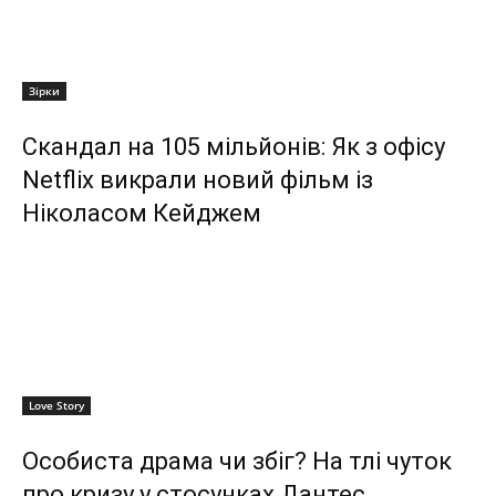
Зірки
Скандал на 105 мільйонів: Як з офісу
Netflix викрали новий фільм із
Ніколасом Кейджем
Love Story
Особиста драма чи збіг? На тлі чуток
про кризу у стосунках Дантес