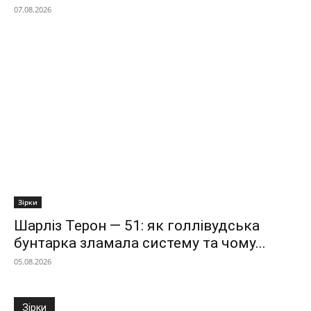
07.08.2026
Зірки
Шарліз Терон — 51: як голлівудська
бунтарка зламала систему та чому...
05.08.2026
Зірки