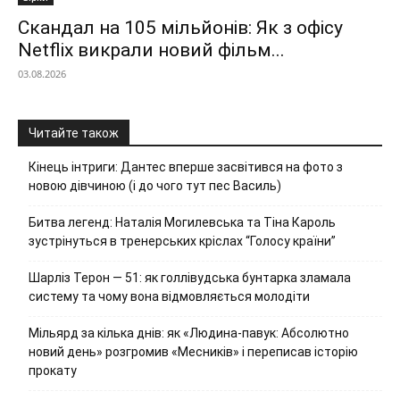
Скандал на 105 мільйонів: Як з офісу
Netflix викрали новий фільм...
03.08.2026
Читайте також
Кінець інтриги: Дантес вперше засвітився на фото з
новою дівчиною (і до чого тут пес Василь)
Битва легенд: Наталія Могилевська та Тіна Кароль
зустрінуться в тренерських кріслах “Голосу країни”
Шарліз Терон — 51: як голлівудська бунтарка зламала
систему та чому вона відмовляється молодіти
Мільярд за кілька днів: як «Людина-павук: Абсолютно
новий день» розгромив «Месників» і переписав історію
прокату