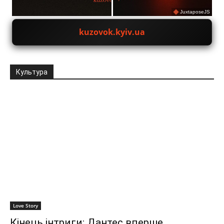
JuxtaposeJS
kuzovok.kyiv.ua
Культура
Love Story
Кінець інтриги: Дантес вперше