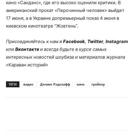
кино «Сандэнс», где его высоко оценили критики. В
американский прокат «Перочинный человек» выйдет
17 июня, а в Украине допремьерный показ 4 июня в
киевском кинотеатре “Жовтень”.
Присоединяйтесь к нам в
Facebook
,
Twitter
,
Instagram
или
Вконтакте
и всегда будьте в курсе самых
интересных новостей шоубиза и материалов журнала
«Караван историй»
ТЕГИ
видео
Дэниел Рэдклифф
кино
трейлер