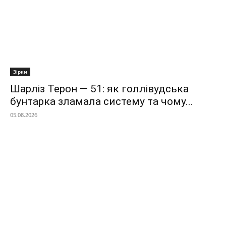
Зірки
Шарліз Терон — 51: як голлівудська
бунтарка зламала систему та чому...
05.08.2026