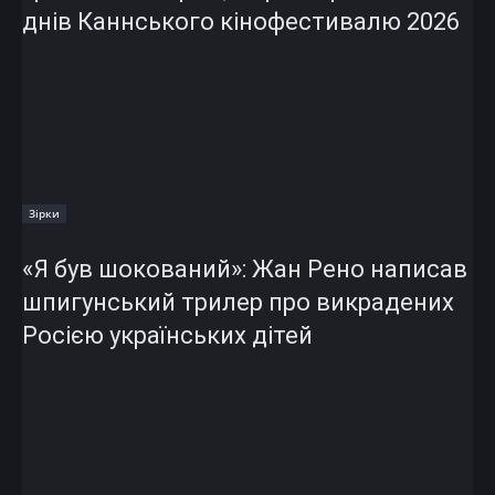
днів Каннського кінофестивалю 2026
Зірки
«Я був шокований»: Жан Рено написав
шпигунський трилер про викрадених
Росією українських дітей