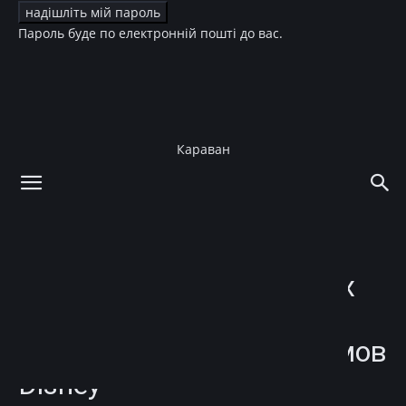
Пароль буде по електронній пошті до вас.
Караван
додому
Культура
Кіно
Культура
Кіно
Знаменитости, с которых
рисовали знаковых
персонажей мультфильмов
Disney