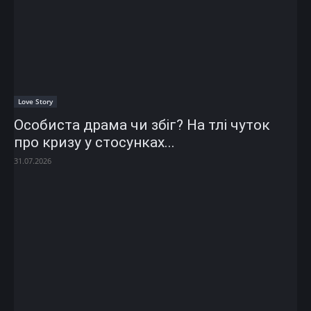
Love Story
Особиста драма чи збіг? На тлі чуток
про кризу у стосунках...
31.07.2026