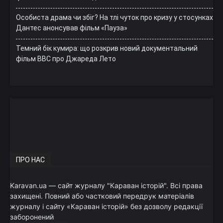
Особиста драма чи збіг? На тлі чуток про кризу у стосунках
Дантес анонсував фільм «Пауза»
Темний бік кумира: що розкрив новий документальний
фільм ВВС про Джареда Лето
ПРО НАС
Karavan.ua — сайт журналу "Караван історій". Всі права
захищені. Повний або частковий передрук матеріалів
журналу і сайту «Караван історій» без дозволу редакції
заборонений