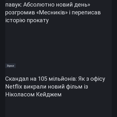
павук: Абсолютно новий день»
розгромив «Месників» і переписав
історію прокату
Зірки
Скандал на 105 мільйонів: Як з офісу
Netflix викрали новий фільм із
Ніколасом Кейджем