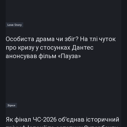
Love Story
Особиста драма чи збіг? На тлі чуток
про кризу у стосунках Дантес
анонсував фільм «Пауза»
Зірки
Як фінал ЧС-2026 об’єднав історичний