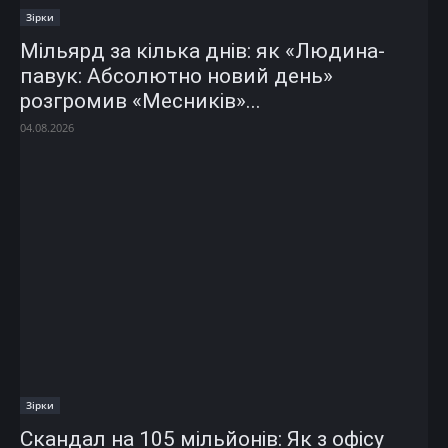
Зірки
Мільярд за кілька днів: як «Людина-
павук: Абсолютно новий день»
розгромив «Месників»...
04.08.2026
Зірки
Скандал на 105 мільйонів: Як з офісу