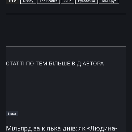
ТЕГИ
Disney
The Beatles
кино
Русалочка
Том Круз
СТАТТІ ПО ТЕМІ
БІЛЬШЕ ВІД АВТОРА
Зірки
Мільярд за кілька днів: як «Людина-