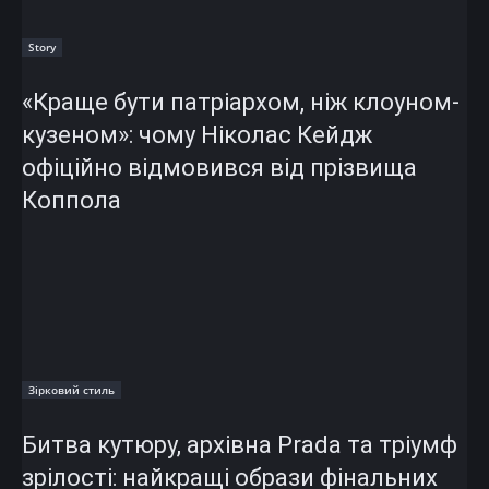
Story
«Краще бути патріархом, ніж клоуном-
кузеном»: чому Ніколас Кейдж
офіційно відмовився від прізвища
Коппола
Зірковий стиль
Битва кутюру, архівна Prada та тріумф
зрілості: найкращі образи фінальних