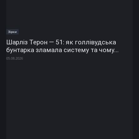
Зірки
Шарліз Терон — 51: як голлівудська
бунтарка зламала систему та чому...
05.08.2026