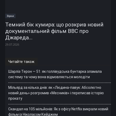
Зірки
Темний бік кумира: що розкрив новий
документальний фільм ВВС про
Джареда...
29.07.2026
Читайте також
Шарліз Терон — 51: як голлівудська бунтарка зламала
систему та чому вона відмовляється молодіти
Мільярд за кілька днів: як «Людина-павук: Абсолютно
новий день» розгромив «Месників» і переписав історію
прокату
Скандал на 105 мільйонів: Як з офісу Netflix викрали новий
фільм із Ніколасом Кейджем