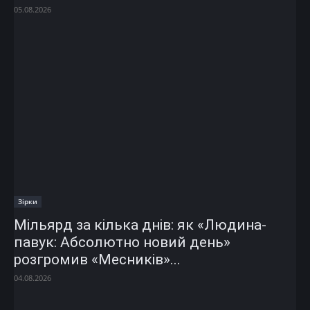
05.08.2026
Зірки
Мільярд за кілька днів: як «Людина-
павук: Абсолютно новий день»
розгромив «Месників»...
04.08.2026