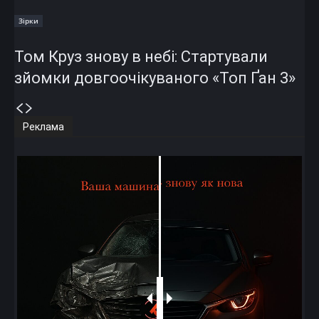
Зірки
Том Круз знову в небі: Стартували
зйомки довгоочікуваного «Топ Ґан 3»
Реклама