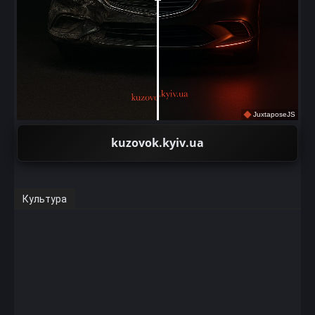
JuxtaposeJS
kuzovok.kyiv.ua
Культура