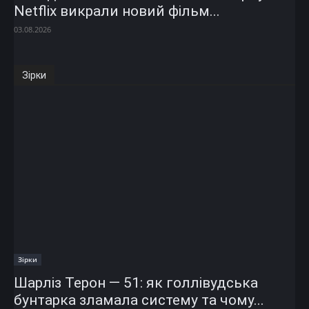
Netflix викрали новий фільм...
03.08.2026
Зірки
Зірки
Шарліз Терон — 51: як голлівудська
бунтарка зламала систему та чому...