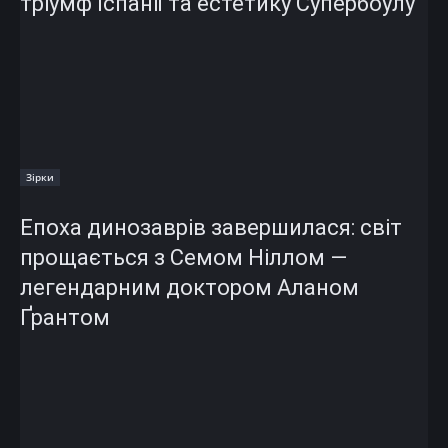
тріумф Іспанії та естетику Супербоулу
Зірки
Епоха динозаврів завершилася: світ
прощається з Семом Ніллом —
легендарним доктором Аланом
Ґрантом