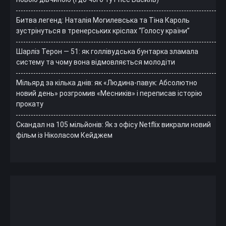
Битва легенд: Наталія Могилевська та Тіна Кароль
зустрінуться в тренерських кріслах “Голосу країни”
Шарліз Терон — 51: як голлівудська бунтарка зламала
систему та чому вона відмовляється молодіти
Мільярд за кілька днів: як «Людина-павук: Абсолютно
новий день» розгромив «Месників» і переписав історію
прокату
Скандал на 105 мільйонів: Як з офісу Netflix викрали новий
фільм із Ніколасом Кейджем