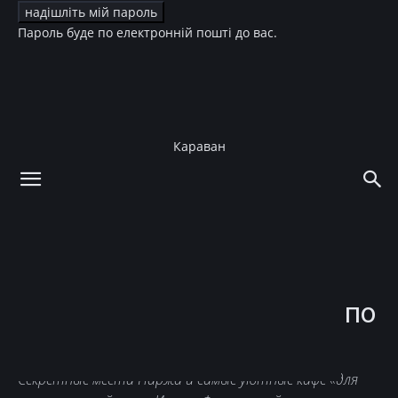
Пароль буде по електронній пошті до вас.
Караван
додому
Культура
Книги
Культура
Книги
“Париж в подарочной
упаковке”: изящный гид по
французской столице
Секретные места Паржа и самые уютные кафе «для