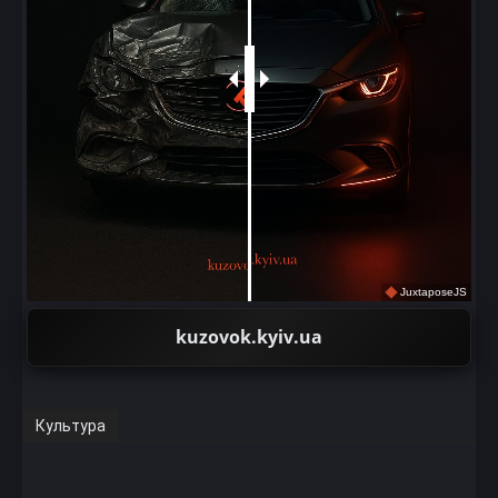
JuxtaposeJS
kuzovok.kyiv.ua
Культура