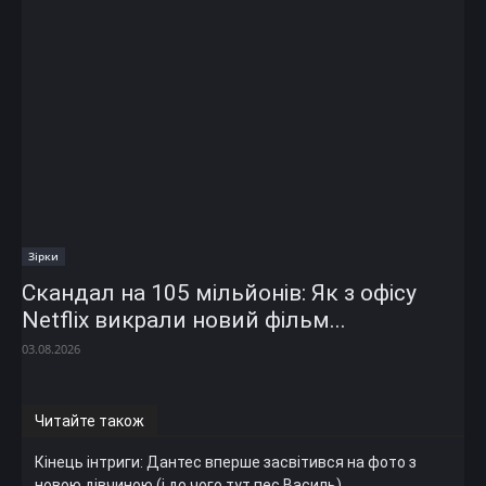
Зірки
Скандал на 105 мільйонів: Як з офісу
Netflix викрали новий фільм...
03.08.2026
Читайте також
Кінець інтриги: Дантес вперше засвітився на фото з
новою дівчиною (і до чого тут пес Василь)