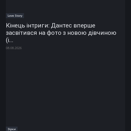
Love Story
Кінець інтриги: Дантес вперше
засвітився на фото з новою дівчиною
(і...
08.08.2026
Зірки