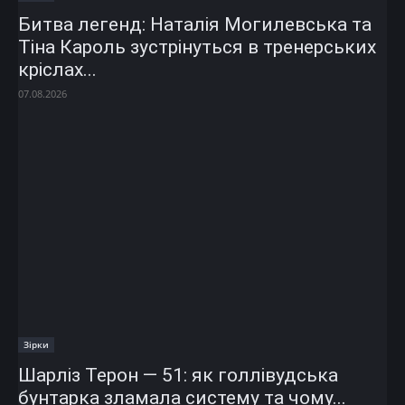
Битва легенд: Наталія Могилевська та
Тіна Кароль зустрінуться в тренерських
кріслах...
07.08.2026
Зірки
Шарліз Терон — 51: як голлівудська
бунтарка зламала систему та чому...