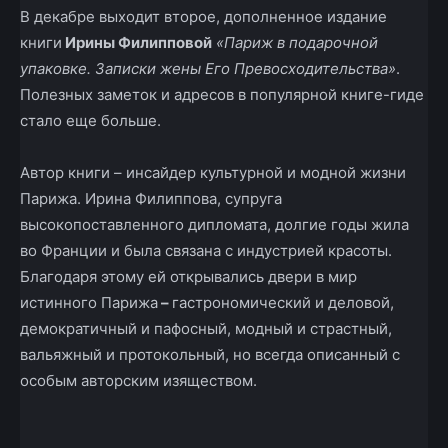
В декабре выходит второе, дополненное издание
книги
Ирины Филипповой
«Париж в подарочной
упаковке. Записки жены Его Превосходительства»
.
Полезных заметок и адресов в популярной книге-гиде
стало еще больше.
Автор книги – инсайдер культурной и модной жизни
Парижа. Ирина Филиппова, супруга
высокопоставленного дипломата, долгие годы жила
во Франции и была связана с индустрией красоты.
Благодаря этому ей открывались двери в мир
истинного Парижа
–
гастрономический и деловой,
демократичный и пафосный, модный и страстный,
вальяжный и протокольный, но всегда описанный с
особым авторским изяществом.