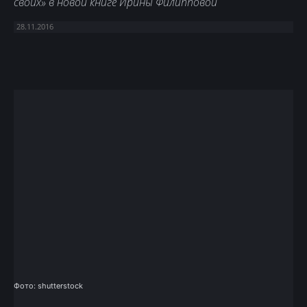
своих» в новой книге Ирины Филипповой
28.11.2016
Facebook
X
Telegram
Copy U
Фото: shutterstock