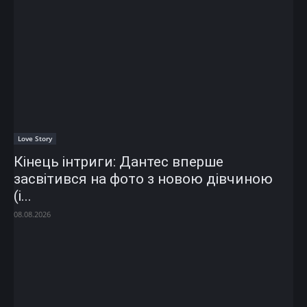
Love Story
Кінець інтриги: Дантес вперше
засвітився на фото з новою дівчиною
(і...
08.08.2026