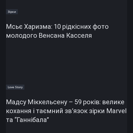
Зірки
Мсьє Харизма: 10 рідкісних фото
молодого Венсана Касселя
Love Story
Мадсу Міккельсену – 59 років: велике
кохання і таємний зв’язок зірки Marvel
та “Ганнібала”