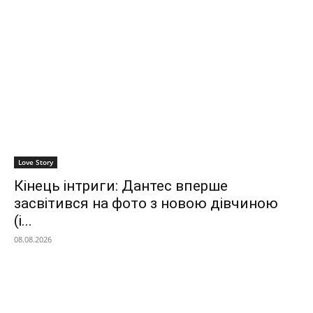
Love Story
Кінець інтриги: Дантес вперше
засвітився на фото з новою дівчиною
(і...
08.08.2026