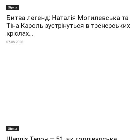
Зірки
Битва легенд: Наталія Могилевська та
Тіна Кароль зустрінуться в тренерських
кріслах...
07.08.2026
Зірки
Шарліз Терон — 51: як голлівудська