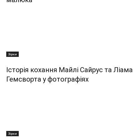
Зірки
Історія кохання Майлі Сайрус та Ліама
Гемсворта у фотографіях
Зірки