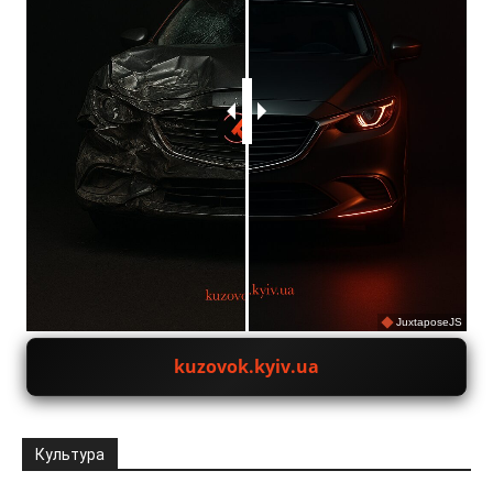
JuxtaposeJS
kuzovok.kyiv.ua
Культура