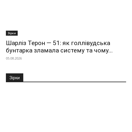
Зірки
Шарліз Терон — 51: як голлівудська
бунтарка зламала систему та чому...
05.08.2026
Зірки