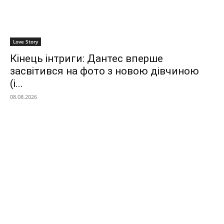
Love Story
Кінець інтриги: Дантес вперше
засвітився на фото з новою дівчиною
(і...
08.08.2026