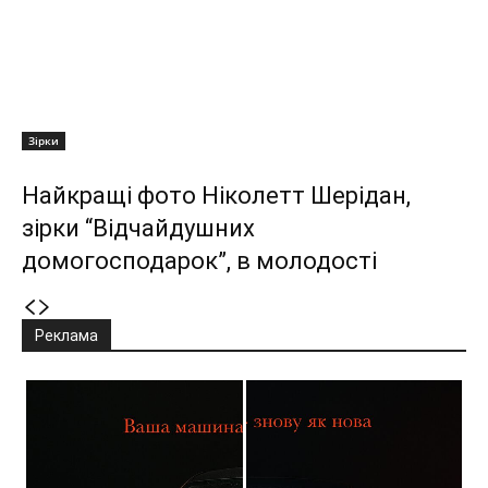
Зірки
Найкращі фото Ніколетт Шерідан,
зірки “Відчайдушних
домогосподарок”, в молодості
Реклама