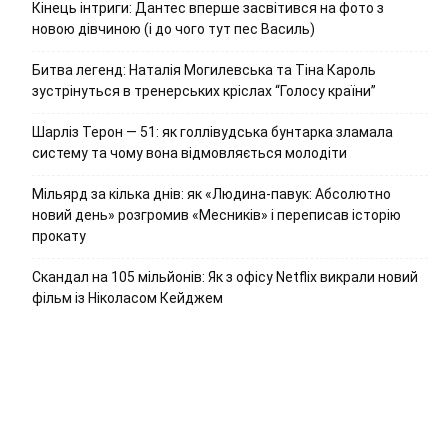
Кінець інтриги: Дантес вперше засвітився на фото з
новою дівчиною (і до чого тут пес Василь)
Битва легенд: Наталія Могилевська та Тіна Кароль
зустрінуться в тренерських кріслах “Голосу країни”
Шарліз Терон — 51: як голлівудська бунтарка зламала
систему та чому вона відмовляється молодіти
Мільярд за кілька днів: як «Людина-павук: Абсолютно
новий день» розгромив «Месників» і переписав історію
прокату
Скандал на 105 мільйонів: Як з офісу Netflix викрали новий
фільм із Ніколасом Кейджем