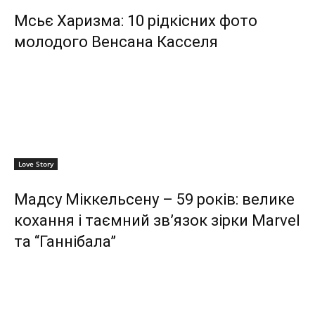
Мсьє Харизма: 10 рідкісних фото
молодого Венсана Касселя
Love Story
Мадсу Міккельсену – 59 років: велике
кохання і таємний зв’язок зірки Marvel
та “Ганнібала”