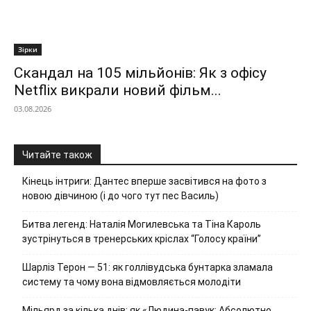
Зірки
Скандал на 105 мільйонів: Як з офісу
Netflix викрали новий фільм...
03.08.2026
Читайте також
Кінець інтриги: Дантес вперше засвітився на фото з
новою дівчиною (і до чого тут пес Василь)
Битва легенд: Наталія Могилевська та Тіна Кароль
зустрінуться в тренерських кріслах “Голосу країни”
Шарліз Терон — 51: як голлівудська бунтарка зламала
систему та чому вона відмовляється молодіти
Мільярд за кілька днів: як «Людина-павук: Абсолютно