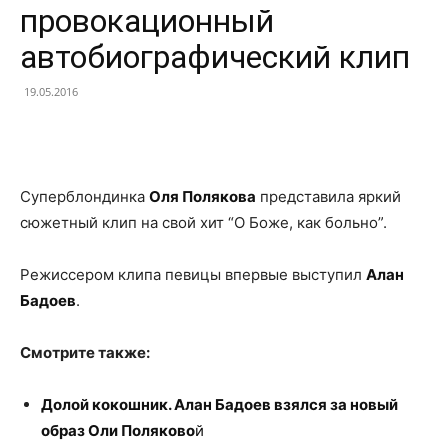
провокационный
автобиографический клип
19.05.2016
Facebook
X
Telegram
Copy U
Суперблондинка
Оля Полякова
представила яркий
сюжетный клип на свой хит “О Боже, как больно”.
Режиссером клипа певицы впервые выступил
Алан
Бадоев
.
Смотрите также:
Долой кокошник. Алан Бадоев взялся за новый
образ Оли Поляково
й