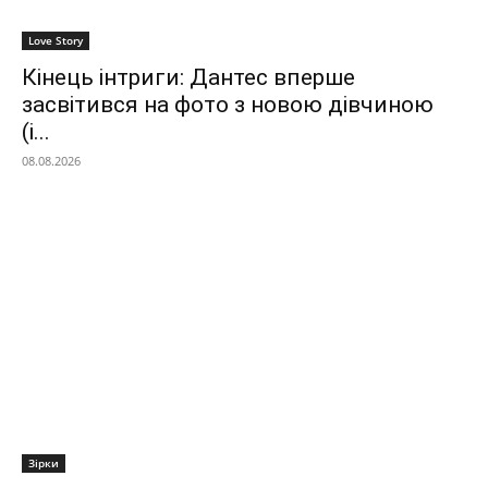
Love Story
Кінець інтриги: Дантес вперше
засвітився на фото з новою дівчиною
(і...
08.08.2026
Зірки