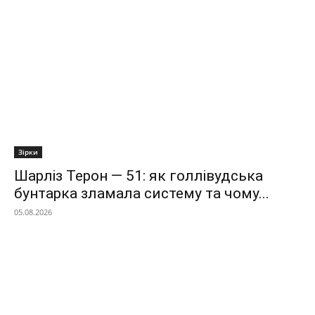
Зірки
Шарліз Терон — 51: як голлівудська
бунтарка зламала систему та чому...
05.08.2026