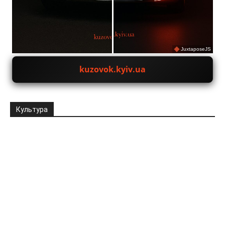
JuxtaposeJS
kuzovok.kyiv.ua
Культура