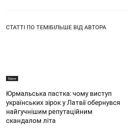
СТАТТІ ПО ТЕМІ
БІЛЬШЕ ВІД АВТОРА
Зірки
Юрмальська пастка: чому виступ
українських зірок у Латвії обернувся
найгучнішим репутаційним
скандалом літа