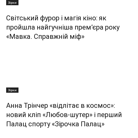
Зірки
Світський фурор і магія кіно: як
пройшла найгучніша прем’єра року
«Мавка. Справжній міф»
Зірки
Анна Трінчер «відлітає в космос»:
новий кліп «Любов-шутер» і перший
Палац спорту «Зірочка Палац»