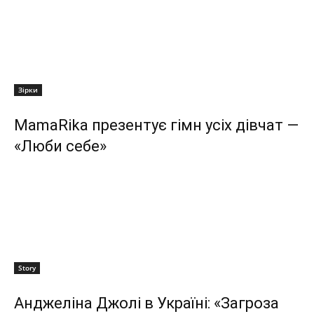
Зірки
MamaRika презентує гімн усіх дівчат —
«Люби себе»
Story
Анджеліна Джолі в Україні: «Загроза