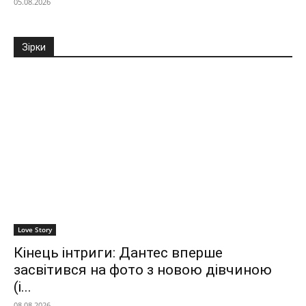
05.08.2026
Зірки
Love Story
Кінець інтриги: Дантес вперше
засвітився на фото з новою дівчиною
(і...
08.08.2026