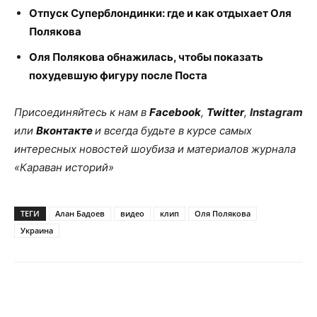
Отпуск Суперблондинки: где и как отдыхает Оля
Полякова
Оля Полякова обнажилась, чтобы показать
похудевшую фигуру после Поста
Присоединяйтесь к нам в
Facebook
,
Twitter
,
Instagram
или
Вконтакте
и всегда будьте в курсе самых
интересных новостей шоубиза и материалов журнала
«Караван историй»
ТЕГИ
Алан Бадоев
видео
клип
Оля Полякова
Украина